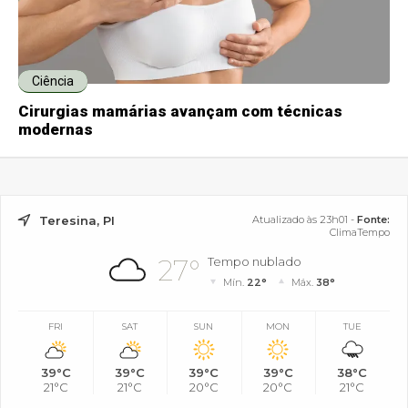
Ciência
Cirurgias mamárias avançam com técnicas
modernas
Teresina, PI
Atualizado às 23h01 -
Fonte:
ClimaTempo
27°
Tempo nublado
Mín.
22°
Máx.
38°
FRI
SAT
SUN
MON
TUE
39°C
39°C
39°C
39°C
38°C
21°C
21°C
20°C
20°C
21°C