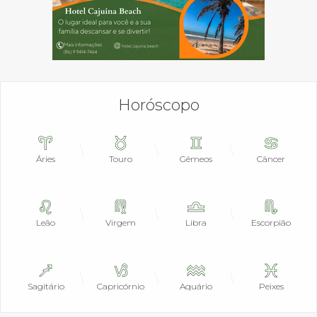
Horóscopo
Áries
Touro
Gêmeos
Câncer
Leão
Virgem
Libra
Escorpião
Sagitário
Capricórnio
Aquário
Peixes