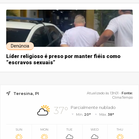
Denúncia
Líder religioso é preso por manter fiéis como
“escravos sexuais”
Teresina, PI
Atualizado às 13h01 -
Fonte:
ClimaTempo
37°
Parcialmente nublado
Mín.
20°
Máx.
38°
SUN
MON
TUE
WED
THU