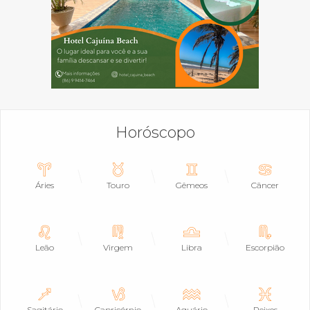
Horóscopo
Áries
Touro
Gêmeos
Câncer
Leão
Virgem
Libra
Escorpião
Sagitário
Capricórnio
Aquário
Peixes