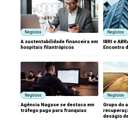
Negócios
Negócios
A sustentabilidade financeira em
IBRI e AB
hospitais filantrópicos
Encontro d
Negócios
Negócios
Agência Nagase se destaca em
Grupo do 
tráfego pago para franquias
recuperaçã
deságio d