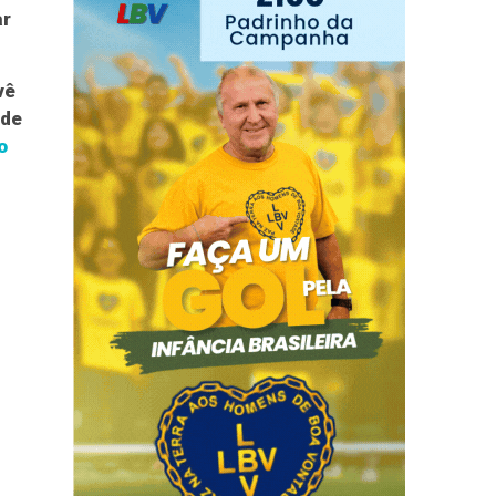
ar
vê
 de
o