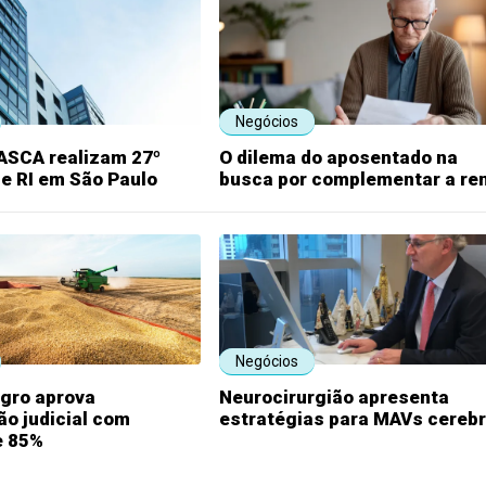
Negócios
RASCA realizam 27º
O dilema do aposentado na
e RI em São Paulo
busca por complementar a re
Negócios
agro aprova
Neurocirurgião apresenta
o judicial com
estratégias para MAVs cerebr
e 85%