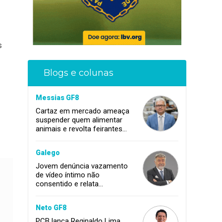
s
Blogs e colunas
Messias GF8
Cartaz em mercado ameaça
suspender quem alimentar
animais e revolta feirantes
em Santa Inês
Galego
Jovem denúncia vazamento
de vídeo íntimo não
consentido e relata
momento de aflição
Neto GF8
PCB lança Reginaldo Lima