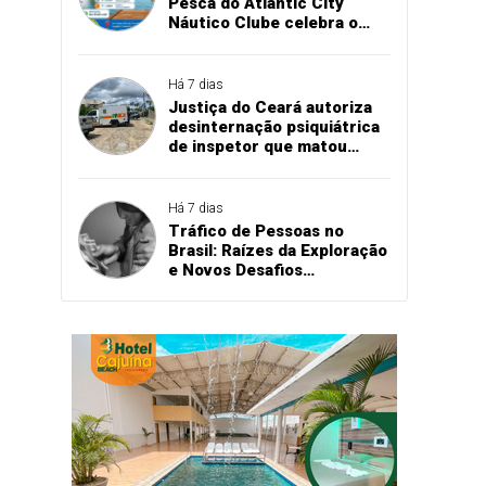
Pesca do Atlantic City
Náutico Clube celebra o
aniversário de Teresina no
dia 16 de agosto
Há 7 dias
Justiça do Ceará autoriza
desinternação psiquiátrica
de inspetor que matou
quatro policiais em
delegacia
Há 7 dias
Tráfico de Pessoas no
Brasil: Raízes da Exploração
e Novos Desafios
Tecnológicos