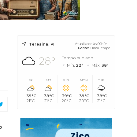
Teresina, PI
Atualizado às 00h04 -
Fonte:
ClimaTempo
28°
Tempo nublado
Mín.
22°
Máx.
38°
FRI
SAT
SUN
MON
TUE
39°C
39°C
39°C
39°C
38°C
21°C
21°C
20°C
20°C
21°C
o