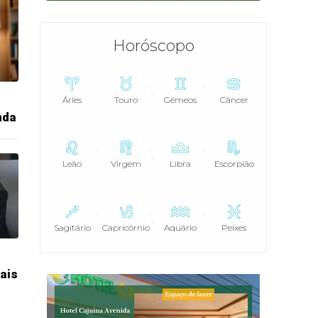
Horóscopo
Áries
Touro
Gêmeos
Câncer
nda
Leão
Virgem
Libra
Escorpião
Sagitário
Capricórnio
Aquário
Peixes
ais