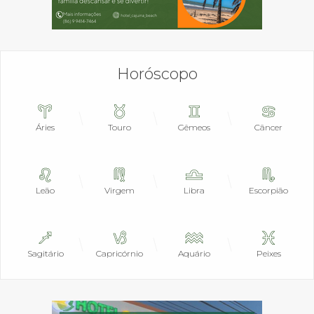
Horóscopo
Áries
Touro
Gêmeos
Câncer
Leão
Virgem
Libra
Escorpião
Sagitário
Capricórnio
Aquário
Peixes