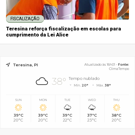
FISCALIZAÇÃO
Teresina reforça fiscalização em escolas para
cumprimento da Lei Alice
Teresina, PI
Atualizado às 16h01 -
Fonte:
ClimaTempo
38°
Tempo nublado
Mín.
20°
Máx.
38°
SUN
MON
TUE
WED
THU
39°C
39°C
39°C
37°C
38°C
20°C
20°C
22°C
23°C
20°C