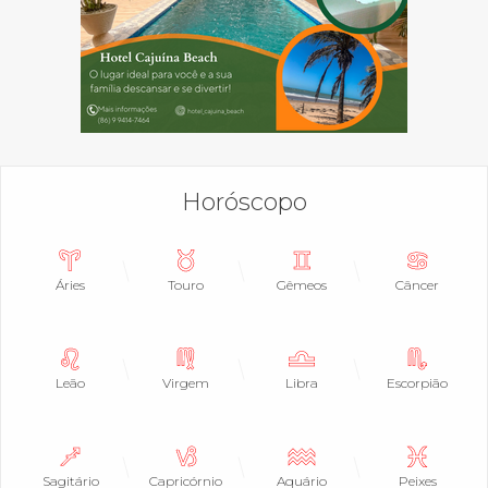
Horóscopo
Áries
Touro
Gêmeos
Câncer
Leão
Virgem
Libra
Escorpião
Sagitário
Capricórnio
Aquário
Peixes