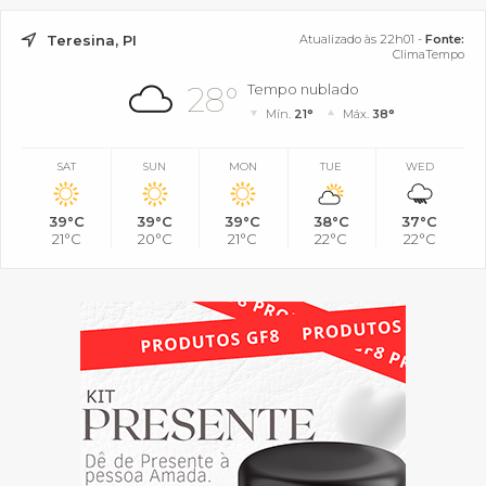
Teresina, PI
Atualizado às 22h01 -
Fonte:
ClimaTempo
28°
Tempo nublado
Mín.
21°
Máx.
38°
SAT
SUN
MON
TUE
WED
39°C
39°C
39°C
38°C
37°C
21°C
20°C
21°C
22°C
22°C