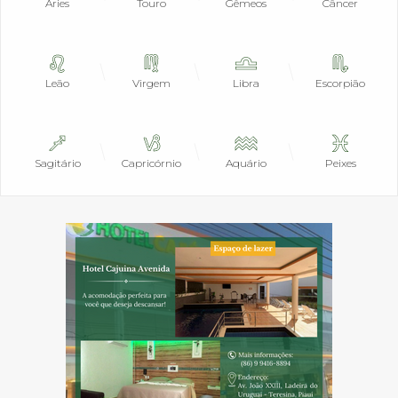
Áries
Touro
Gêmeos
Câncer
Leão
Virgem
Libra
Escorpião
Sagitário
Capricórnio
Aquário
Peixes