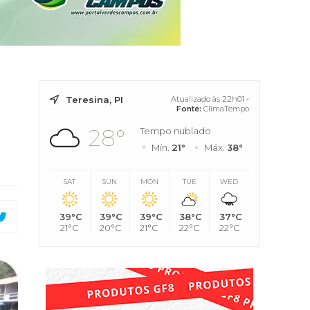
Teresina, PI
Atualizado às 22h01 -
Fonte:
ClimaTempo
28°
Tempo nublado
Mín.
21°
Máx.
38°
SAT
SUN
MON
TUE
WED
39°C
39°C
39°C
38°C
37°C
21°C
20°C
21°C
22°C
22°C