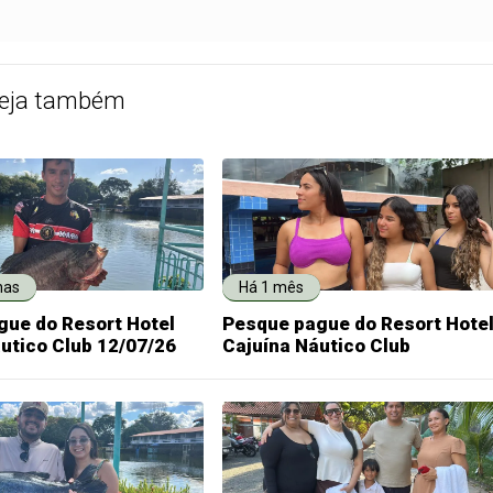
eja também
nas
Há 1 mês
gue do Resort Hotel
Pesque pague do Resort Hote
utico Club 12/07/26
Cajuína Náutico Club