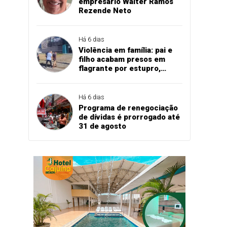
empresário Walter Ramos
Rezende Neto
Há 6 dias
Violência em família: pai e
filho acabam presos em
flagrante por estupro,
agressão e expulsão de
vítima em Cascavel
Há 6 dias
Programa de renegociação
de dívidas é prorrogado até
31 de agosto