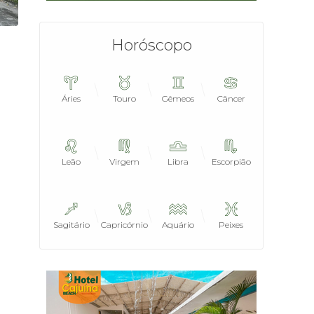
Horóscopo
Áries
Touro
Gêmeos
Câncer
Leão
Virgem
Libra
Escorpião
Sagitário
Capricórnio
Aquário
Peixes