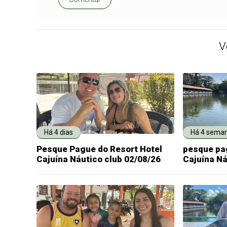
V
Há 4 dias
Há 4 sema
Pesque Pague do Resort Hotel
pesque pa
Cajuína Náutico club 02/08/26
Cajuína Ná