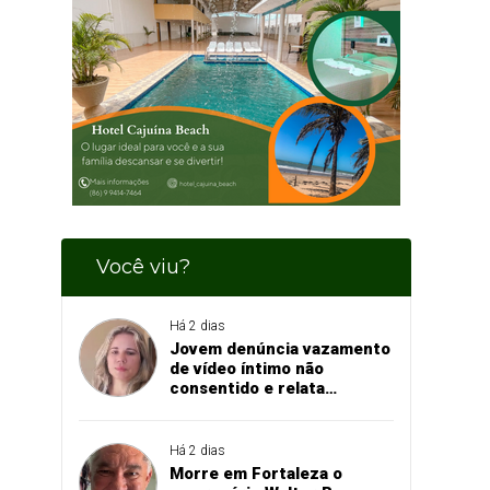
Você viu?
Há 2 dias
Jovem denúncia vazamento
de vídeo íntimo não
consentido e relata
momento de aflição
Há 2 dias
Morre em Fortaleza o