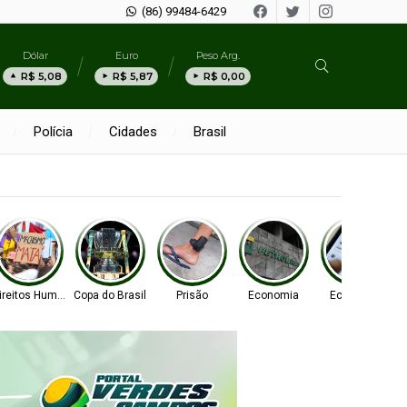
(86) 99484-6429
Dólar
Euro
Peso Arg.
R$ 5,08
R$ 5,87
R$ 0,00
Polícia
Cidades
Brasil
ireitos Humanos
Copa do Brasil
Prisão
Economia
Economia