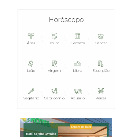
Horóscopo
Áries
Touro
Gêmeos
Câncer
Leão
Virgem
Libra
Escorpião
Sagitário
Capricórnio
Aquário
Peixes