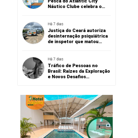
Pesca do Atlantic City
Náutico Clube celebra o
aniversário de Teresina no
dia 16 de agosto
Há 7 dias
Justiça do Ceará autoriza
desinternação psiquiátrica
de inspetor que matou
quatro policiais em
delegacia
Há 7 dias
Tráfico de Pessoas no
Brasil: Raízes da Exploração
e Novos Desafios
Tecnológicos