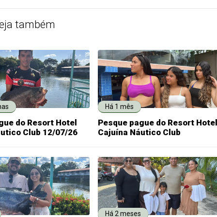
eja também
nas
Há 1 mês
gue do Resort Hotel
Pesque pague do Resort Hote
utico Club 12/07/26
Cajuína Náutico Club
Há 2 meses