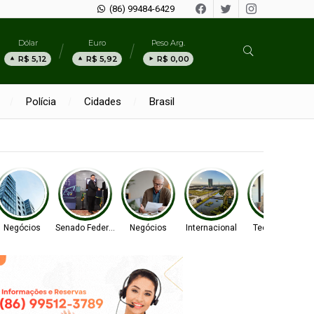
(86) 99484-6429
Dólar
Euro
Peso Arg.
R$ 5,12
R$ 5,92
R$ 0,00
Polícia
Cidades
Brasil
Negócios
Senado Federal
Negócios
Internacional
Tecnologia