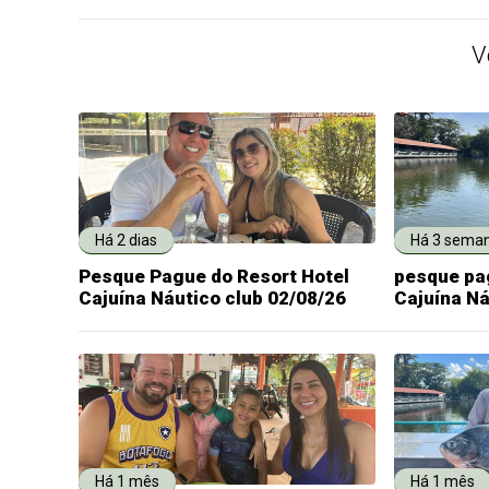
V
Há 2 dias
Há 3 sema
Pesque Pague do Resort Hotel
pesque pa
Cajuína Náutico club 02/08/26
Cajuína Ná
Há 1 mês
Há 1 mês