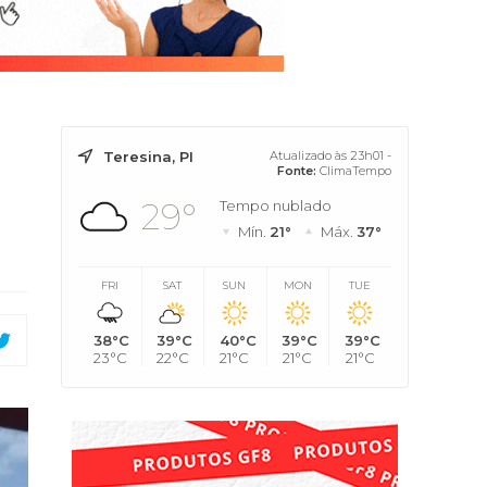
Teresina, PI
Atualizado às 23h01 -
Fonte:
ClimaTempo
29°
Tempo nublado
Mín.
21°
Máx.
37°
FRI
SAT
SUN
MON
TUE
38°C
39°C
40°C
39°C
39°C
23°C
22°C
21°C
21°C
21°C