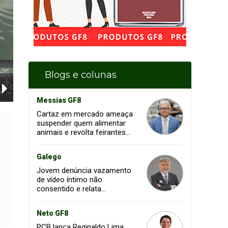
Blogs e colunas
Messias GF8
Cartaz em mercado ameaça
suspender quem alimentar
animais e revolta feirantes
em Santa Inês
Galego
Jovem denúncia vazamento
de vídeo íntimo não
consentido e relata
momento de aflição
Neto GF8
PCB lança Reginaldo Lima