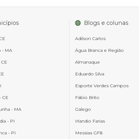
icípios
Blogs e colunas
 CE
Adilson Carlos
a - MA
Água Branca e Região
- CE
Almanaque
CE
Eduardo Silva
I
Esporte Verdes Campos
- CE
Fábio Brito
unha - MA
Galego
dia - PI
Irlandio Farias
ca - PI
Messias GF8