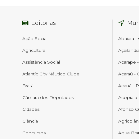
Editorias
Mun
Ação Social
Abaiara -
Agricultura
Açailândi
Assistência Social
Acarape 
Atlantic City Náutico Clube
Acaraú - 
Brasil
Acauã - P
Câmara dos Deputados
Acopiara 
Cidades
Afonso C
Ciência
Agricolân
Concursos
Água Bran