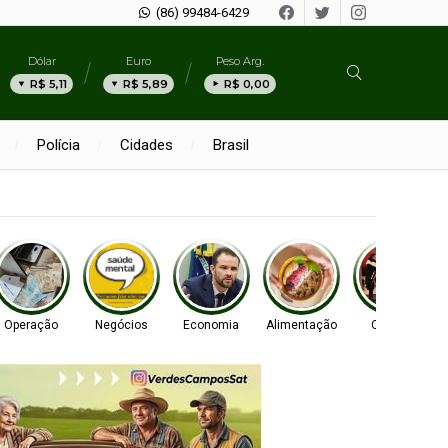
(86) 99484-6429
Dólar
Euro
Peso Arg.
R$ 5,11
R$ 5,89
R$ 0,00
Polícia
Cidades
Brasil
Operação
Negócios
Economia
Alimentação
Cultura
I