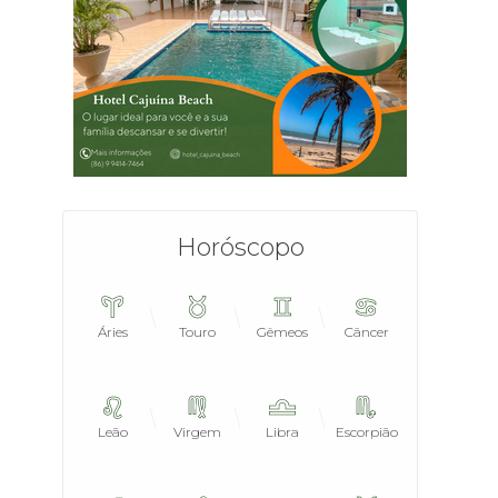
Horóscopo
Áries
Touro
Gêmeos
Câncer
Leão
Virgem
Libra
Escorpião