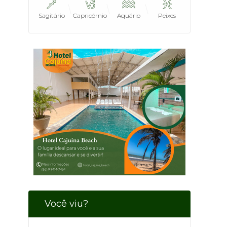
Sagitário
Capricórnio
Aquário
Peixes
Você viu?