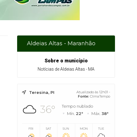
Aldeias Altas - Maranhão
Sobre o município
Notícias de Aldeias Altas - MA
Teresina, PI
Atualizado às 12h01 -
Fonte:
ClimaTempo
36°
Tempo nublado
Mín.
22°
Máx.
38°
FRI
SAT
SUN
MON
TUE