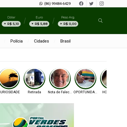
(86) 99484-6429
Dólar
Euro
Peso Arg.
R$ 5,10
R$ 5,88
R$ 0,00
Polícia
Cidades
Brasil
URIOSIDADE
Retirada
Nota de Falecimento
OPORTUNIDADE
HOMICÍDIO