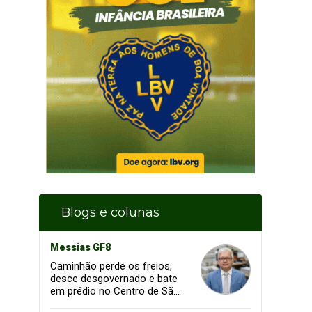
Blogs e colunas
Messias GF8
Caminhão perde os freios,
desce desgovernado e bate
em prédio no Centro de São
João dos Patos