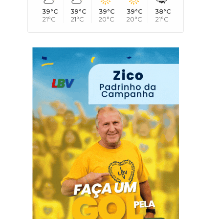
39°C
39°C
39°C
39°C
38°C
21°C
21°C
20°C
20°C
21°C