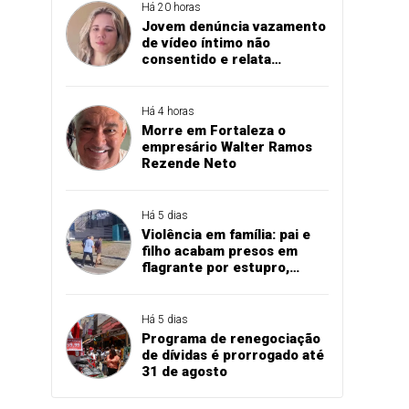
Há 20 horas
Jovem denúncia vazamento
de vídeo íntimo não
consentido e relata
momento de aflição
Há 4 horas
Morre em Fortaleza o
empresário Walter Ramos
Rezende Neto
Há 5 dias
Violência em família: pai e
filho acabam presos em
flagrante por estupro,
agressão e expulsão de
vítima em Cascavel
Há 5 dias
Programa de renegociação
de dívidas é prorrogado até
31 de agosto