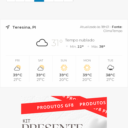
Teresina, PI
Atualizado às 18h01 -
Fonte:
ClimaTempo
31°
Tempo nublado
Mín.
22°
Máx.
38°
FRI
SAT
SUN
MON
TUE
39°C
39°C
39°C
39°C
38°C
21°C
21°C
20°C
20°C
21°C