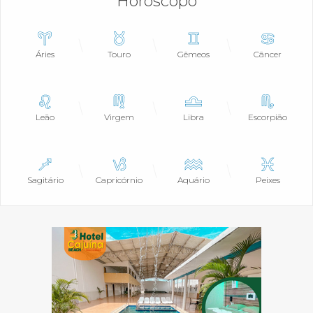
Horóscopo
Áries
Touro
Gêmeos
Câncer
Leão
Virgem
Libra
Escorpião
Sagitário
Capricórnio
Aquário
Peixes