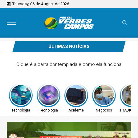
Thursday, 06 de August de 2026
ÚLTIMAS NOTÍCIAS
Prouni abre prazo para comprovar informações da
inscrição
Tecnologia
Tecnologia
Acidente
Negócios
TRADIÇÃO 