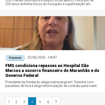
Com canais obstruídos e esgoto a céu aberto, município de
250 anos enfrenta focos do mosquito e superlotação em
unidades de saúde
25/06/2026 - 14h47
Impasse
FMS condiciona repasses ao Hospital São
Marcos a socorro financeiro do Maranhão e do
Governo Federal
Presidente da fundação alega sobrecarga em Teresina com
pacientes de fora e exige reformulação de contrato para manter
repasse de R$ 3,5 milhões
1
2
3
4
5
6
7