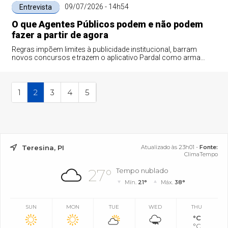
09/07/2026 - 14h54
Entrevista
O que Agentes Públicos podem e não podem
fazer a partir de agora
Regras impõem limites à publicidade institucional, barram
novos concursos e trazem o aplicativo Pardal como arma
contra crimes eleitorais
1
2
3
4
5
Teresina, PI
Atualizado às 23h01 -
Fonte:
ClimaTempo
27°
Tempo nublado
Mín.
21°
Máx.
38°
SUN
MON
TUE
WED
THU
°C
°C