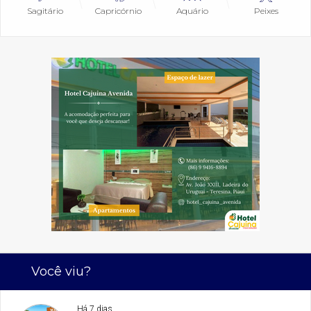
Sagitário
Capricórnio
Aquário
Peixes
Você viu?
Há 7 dias