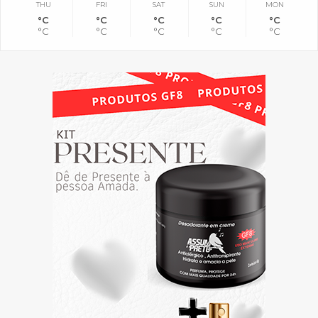
THU
FRI
SAT
SUN
MON
°C
°C
°C
°C
°C
°C
°C
°C
°C
°C