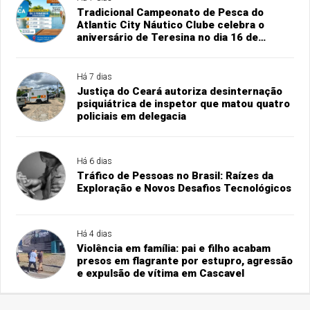
Tradicional Campeonato de Pesca do
Atlantic City Náutico Clube celebra o
aniversário de Teresina no dia 16 de
agosto
Há 7 dias
Justiça do Ceará autoriza desinternação
psiquiátrica de inspetor que matou quatro
policiais em delegacia
Há 6 dias
Tráfico de Pessoas no Brasil: Raízes da
Exploração e Novos Desafios Tecnológicos
Há 4 dias
Violência em família: pai e filho acabam
presos em flagrante por estupro, agressão
e expulsão de vítima em Cascavel