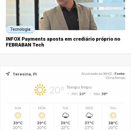
Tecnologia
INFOX Payments aposta em crediário próprio no
FEBRABAN Tech
Teresina, PI
Atualizado às 06h01 -
Fonte:
ClimaTempo
20°
Tempo limpo
Mín.
20°
Máx.
38°
SUN
MON
TUE
WED
THU
39°C
39°C
39°C
37°C
38°C
20°C
20°C
22°C
23°C
20°C