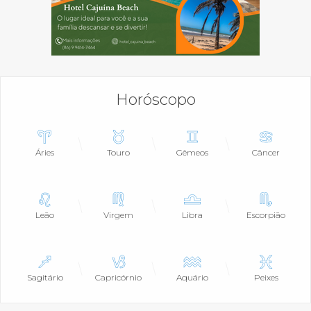
Horóscopo
Áries
Touro
Gêmeos
Câncer
Leão
Virgem
Libra
Escorpião
Sagitário
Capricórnio
Aquário
Peixes