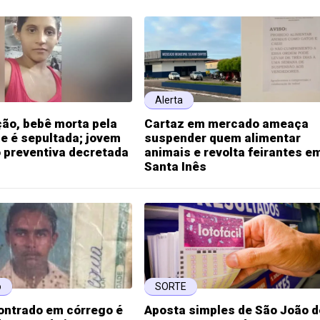
Alerta
ão, bebê morta pela
Cartaz em mercado ameaça
e é sepultada; jovem
suspender quem alimentar
 preventiva decretada
animais e revolta feirantes e
Santa Inês
o
SORTE
ontrado em córrego é
Aposta simples de São João 