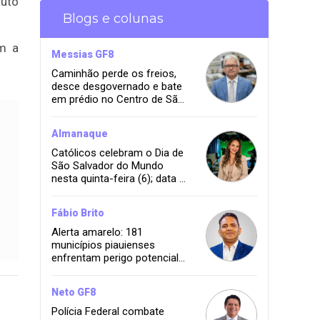
tuto
Blogs e colunas
om a
Messias GF8
Caminhão perde os freios,
desce desgovernado e bate
em prédio no Centro de São
João dos Patos
Almanaque
Católicos celebram o Dia de
São Salvador do Mundo
nesta quinta-feira (6); data é
feriado em Olinda
Fábio Brito
Alerta amarelo: 181
municípios piauienses
enfrentam perigo potencial
de baixa umidade
Neto GF8
Polícia Federal combate