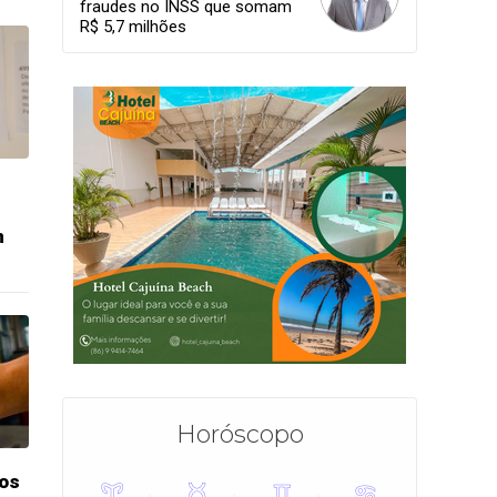
fraudes no INSS que somam
R$ 5,7 milhões
m
Horóscopo
dos