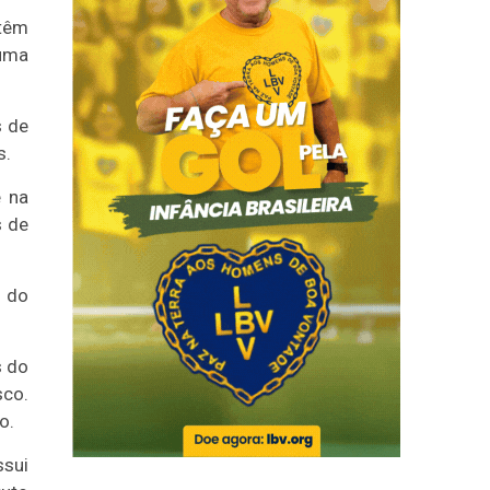
 têm
 uma
s de
s.
e na
s de
o do
s do
sco.
o.
ssui