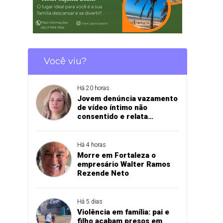
Você viu?
Há 20 horas
Jovem denúncia vazamento
de vídeo íntimo não
consentido e relata
momento de aflição
Há 4 horas
Morre em Fortaleza o
empresário Walter Ramos
Rezende Neto
Há 5 dias
Violência em família: pai e
filho acabam presos em