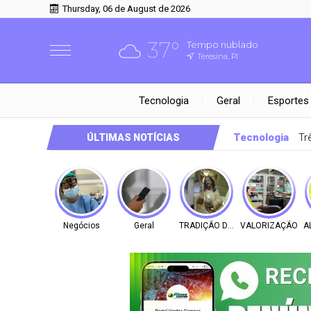
Thursday, 06 de August de 2026
37°
Tempo nublado
Teresina, PI
Tecnologia
Geral
Esportes
Tecnologia
Tr
ÚLTIMAS NOTÍCIAS
Negócios
Geral
TRADIÇÃO DE FÉ
VALORIZAÇÃO
A