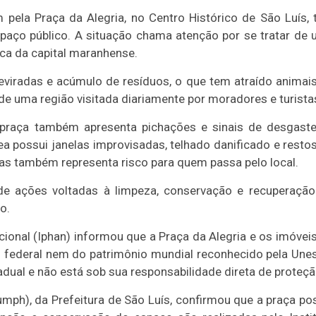
 pela Praça da Alegria, no Centro Histórico de São Luís,
spaço público. A situação chama atenção por se tratar de
ca da capital maranhense.
s reviradas e acúmulo de resíduos, o que tem atraído animai
e uma região visitada diariamente por moradores e turista
 praça também apresenta pichações e sinais de desgast
ea possui janelas improvisadas, telhado danificado e resto
as também representa risco para quem passa pelo local.
de ações voltadas à limpeza, conservação e recuperaçã
o.
acional (Iphan) informou que a Praça da Alegria e os imóvei
federal nem do patrimônio mundial reconhecido pela Une
ual e não está sob sua responsabilidade direta de proteçã
mph), da Prefeitura de São Luís, confirmou que a praça po