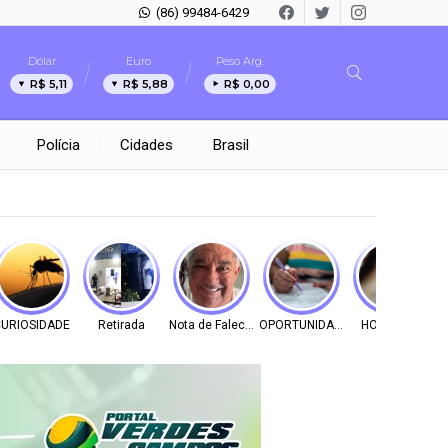
(86) 99484-6429
Dólar
Euro
Peso Arg.
R$ 5,11
R$ 5,88
R$ 0,00
Polícia
Cidades
Brasil
URIOSIDADE
Retirada
Nota de Falecimento
OPORTUNIDADE
HOMICÍDIO