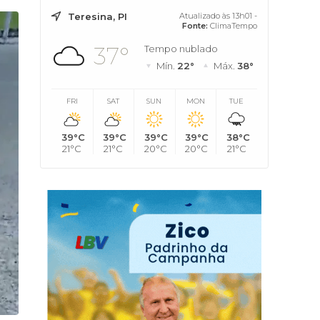
Teresina, PI
Atualizado às 13h01 -
Fonte:
ClimaTempo
37°
Tempo nublado
Mín.
22°
Máx.
38°
FRI
SAT
SUN
MON
TUE
39°C
39°C
39°C
39°C
38°C
21°C
21°C
20°C
20°C
21°C