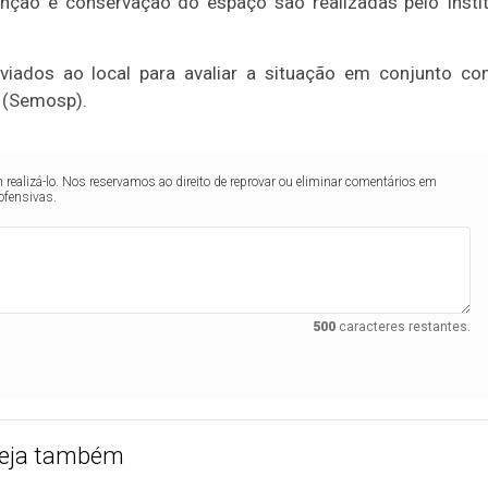
ção e conservação do espaço são realizadas pelo Insti
iados ao local para avaliar a situação em conjunto c
s (Semosp).
realizá-lo. Nos reservamos ao direito de reprovar ou eliminar comentários em
ofensivas.
500
caracteres restantes.
eja também