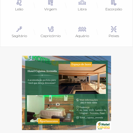
Leão
Virgem
Libra
Escorpião
Sagitário
Capricórnio
Aquário
Peixes