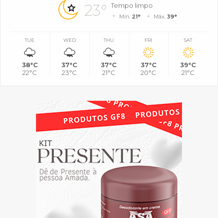
23°
Tempo limpo
Mín.
21°
Máx.
39°
TUE
WED
THU
FRI
SAT
38°C
37°C
37°C
37°C
39°C
22°C
23°C
21°C
20°C
21°C