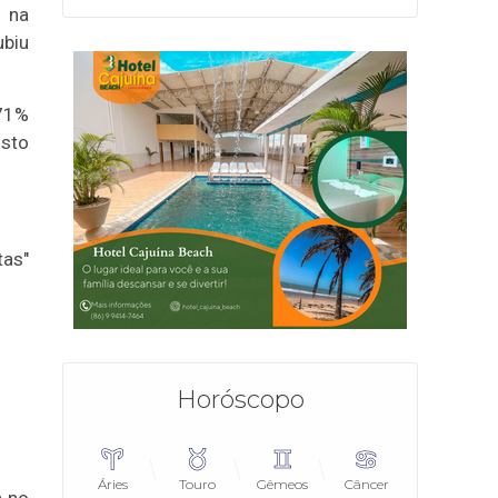
 na
ubiu
 71%
osto
tas"
Horóscopo
Áries
Touro
Gêmeos
Câncer
a no