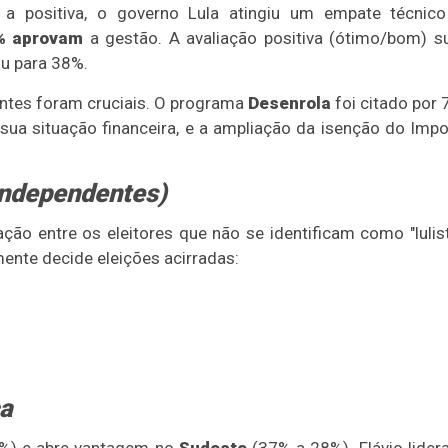
a positiva, o governo Lula atingiu um empate técnico
% aprovam
a gestão. A avaliação positiva (ótimo/bom) s
iu para 38%.
ntes foram cruciais. O programa
Desenrola
foi citado por
ua situação financeira, e a ampliação da isenção do Imp
 Independentes)
ão entre os eleitores que não se identificam como "lulis
ente decide eleições acirradas:
ca
%) e abre vantagem no
Sudeste
(37% a 28%). Flávio lider