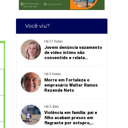
Você viu?
Há 21 horas
Jovem denúncia vazamento
de vídeo íntimo não
consentido e relata
momento de aflição
Há 5 horas
Morre em Fortaleza o
empresário Walter Ramos
Rezende Neto
Há 5 dias
Violência em família: pai e
filho acabam presos em
flagrante por estupro,
agressão e expulsão de