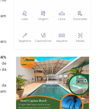
 tem
Leão
Virgem
Libra
Escorpião
naro
Sagitário
Capricórnio
Aquário
Peixes
56%
 de
o da
s da
agem