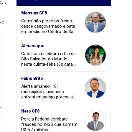
5% a
Messias GF8
Caminhão perde os freios,
xo:
desce desgovernado e bate
em prédio no Centro de São
João dos Patos
Almanaque
Católicos celebram o Dia de
São Salvador do Mundo
nesta quinta-feira (6); data é
feriado em Olinda
Fábio Brito
Alerta amarelo: 181
municípios piauienses
enfrentam perigo potencial
de baixa umidade
Neto GF8
Polícia Federal combate
fraudes no INSS que somam
R$ 5,7 milhões