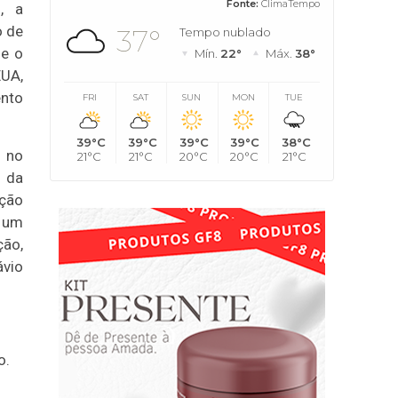
Fonte:
ClimaTempo
, a
o de
37°
Tempo nublado
 e o
Mín.
22°
Máx.
38°
EUA,
nto
FRI
SAT
SUN
MON
TUE
39°C
39°C
39°C
39°C
38°C
 no
21°C
21°C
20°C
20°C
21°C
a da
ação
 um
ão,
vio
o.