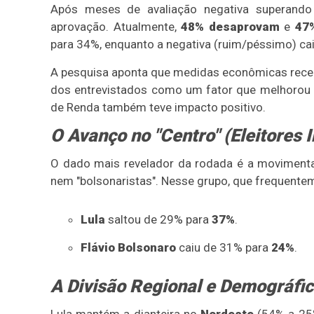
Após meses de avaliação negativa superando 
aprovação. Atualmente,
48% desaprovam
e
47
para 34%, enquanto a negativa (ruim/péssimo) ca
A pesquisa aponta que medidas econômicas rece
dos entrevistados como um fator que melhorou s
de Renda também teve impacto positivo.
O Avanço no "Centro" (Eleitores
O dado mais revelador da rodada é a movimentaç
nem "bolsonaristas". Nesse grupo, que frequentem
Lula
saltou de 29% para
37%
.
Flávio Bolsonaro
caiu de 31% para
24%
.
A Divisão Regional e Demográfi
Lula mantém a dianteira no
Nordeste
(54% a 25