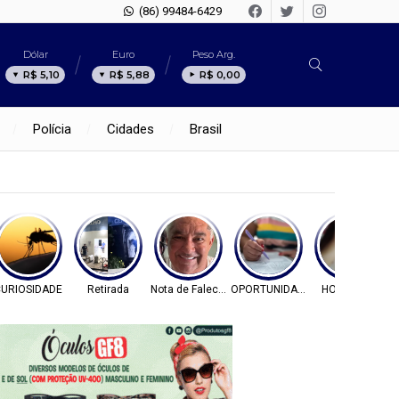
(86) 99484-6429
Dólar
Euro
Peso Arg.
R$ 5,10
R$ 5,88
R$ 0,00
Polícia
Cidades
Brasil
URIOSIDADE
Retirada
Nota de Falecimento
OPORTUNIDADE
HOMICÍDIO