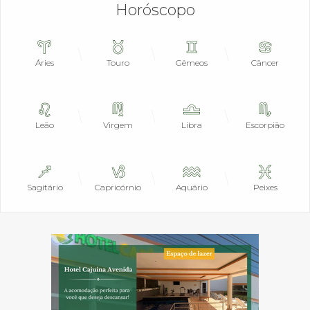
Horóscopo
Áries
Touro
Gêmeos
Câncer
Leão
Virgem
Libra
Escorpião
Sagitário
Capricórnio
Aquário
Peixes