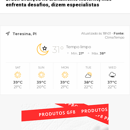
enfrenta desafios, dizem especialistas
Teresina, PI
Atualizado às 18h01 -
Fonte:
ClimaTempo
31°
Tempo limpo
Mín.
21°
Máx.
38°
SAT
SUN
MON
TUE
WED
39°C
39°C
39°C
38°C
37°C
21°C
20°C
21°C
22°C
22°C