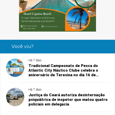
Você viu?
Há 7 dias
Tradicional Campeonato de Pesca do
Atlantic City Náutico Clube celebra o
aniversário de Teresina no dia 16 de
agosto
Há 7 dias
Justiça do Ceará autoriza desinternação
psiquiátrica de inspetor que matou quatro
policiais em delegacia