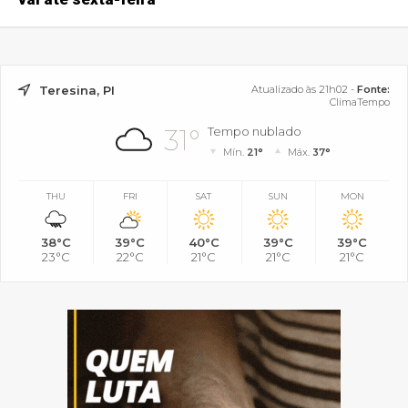
Teresina, PI
Atualizado às 21h02 -
Fonte:
ClimaTempo
31°
Tempo nublado
Mín.
21°
Máx.
37°
THU
FRI
SAT
SUN
MON
38°C
39°C
40°C
39°C
39°C
23°C
22°C
21°C
21°C
21°C