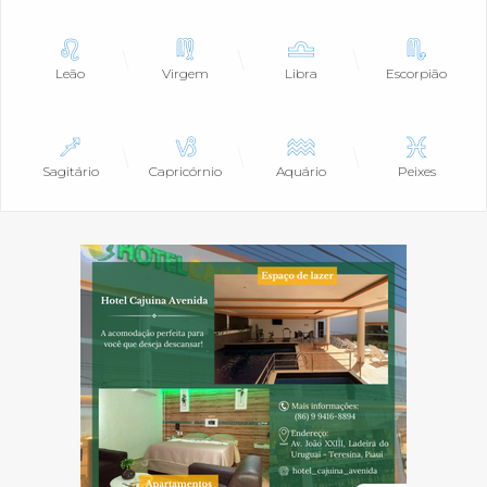
Leão
Virgem
Libra
Escorpião
Sagitário
Capricórnio
Aquário
Peixes