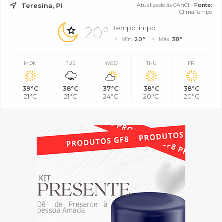
Teresina, PI
Atualizado às 04h01 -
Fonte:
ClimaTempo
20°
Tempo limpo
Mín.
20°
Máx.
38°
MON
TUE
WED
THU
FRI
39°C
38°C
37°C
38°C
38°C
21°C
21°C
24°C
20°C
20°C