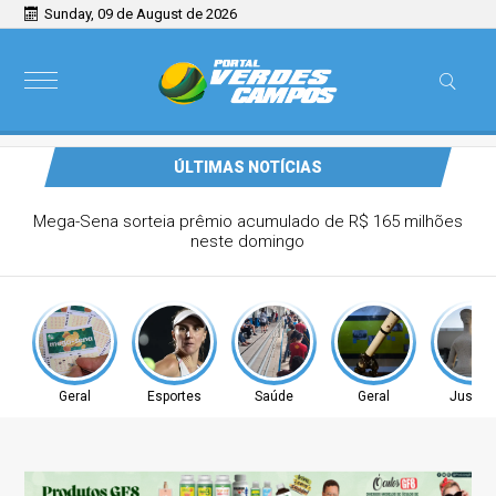
Sunday, 09 de August de 2026
ÚLTIMAS NOTÍCIAS
ddad anuncia pausa na carreira neste
segundo semestre
Geral
Esportes
Saúde
Geral
Justiç