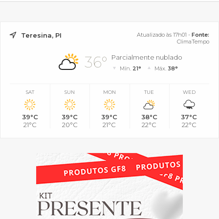
Teresina, PI
Atualizado às 17h01 -
Fonte:
ClimaTempo
36°
Parcialmente nublado
Mín.
21°
Máx.
38°
SAT
SUN
MON
TUE
WED
39°C
39°C
39°C
38°C
37°C
21°C
20°C
21°C
22°C
22°C