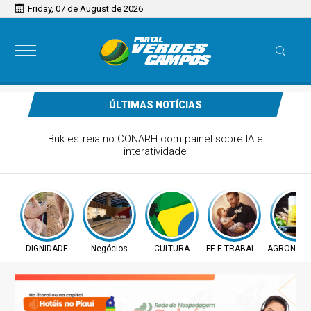
Friday, 07 de August de 2026
ÚLTIMAS NOTÍCIAS
nça superam depósitos em R$ 7,15
ilhões em julho
DIGNIDADE
Negócios
CULTURA
FÉ E TRABALHO
AGRONEGÓ