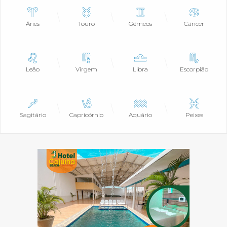
Áries
Touro
Gêmeos
Câncer
Leão
Virgem
Libra
Escorpião
Sagitário
Capricórnio
Aquário
Peixes