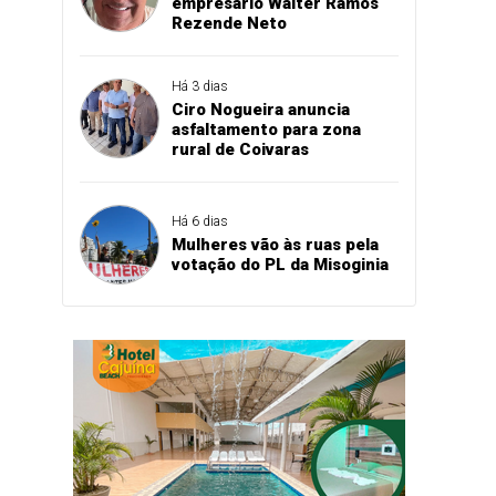
empresário Walter Ramos
Rezende Neto
Há 3 dias
Ciro Nogueira anuncia
asfaltamento para zona
rural de Coivaras
Há 6 dias
Mulheres vão às ruas pela
votação do PL da Misoginia