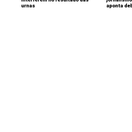
urnas
aponta de