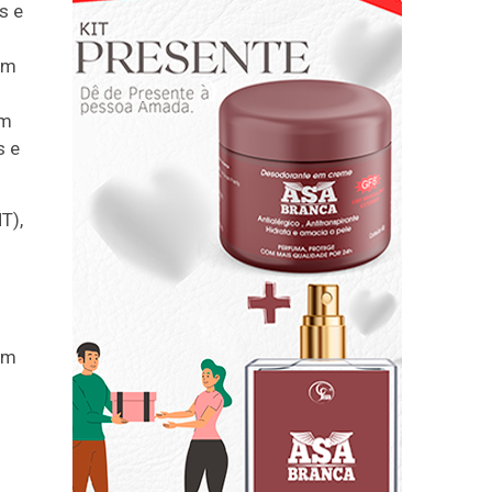
s e
zem
em
s e
T),
ém