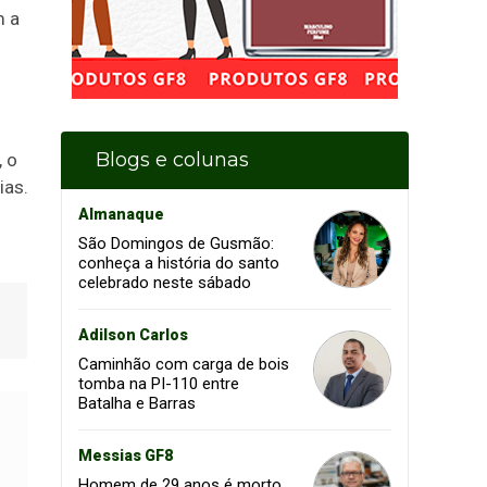
m a
Blogs e colunas
, o
ias.
Almanaque
São Domingos de Gusmão:
conheça a história do santo
celebrado neste sábado
Adilson Carlos
Caminhão com carga de bois
tomba na PI-110 entre
Batalha e Barras
Messias GF8
Homem de 29 anos é morto