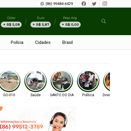
(86) 99484-6429
Dólar
Euro
Peso Arg.
R$ 5,08
R$ 5,87
R$ 0,00
Polícia
Cidades
Brasil
GO-010
Saúde
SANTO DO DIA
Política
Direitos Humano