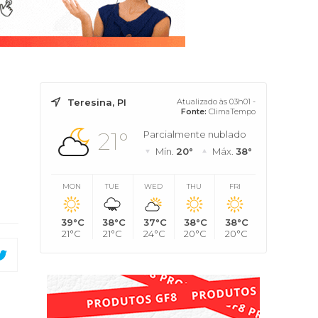
Teresina, PI
Atualizado às 03h01 -
Fonte:
ClimaTempo
21°
Parcialmente nublado
Mín.
20°
Máx.
38°
MON
TUE
WED
THU
FRI
39°C
38°C
37°C
38°C
38°C
21°C
21°C
24°C
20°C
20°C