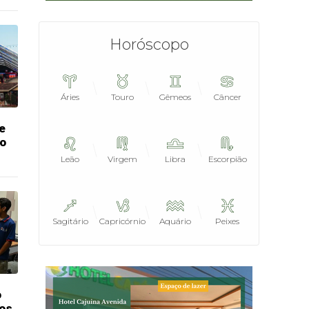
Horóscopo
Áries
Touro
Gêmeos
Câncer
le
do
Leão
Virgem
Libra
Escorpião
Sagitário
Capricórnio
Aquário
Peixes
o
os,