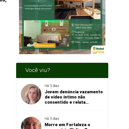
Você viu?
Há 3 dias
Jovem denúncia vazamento
de vídeo íntimo não
consentido e relata
momento de aflição
Há 3 dias
Morre em Fortaleza o