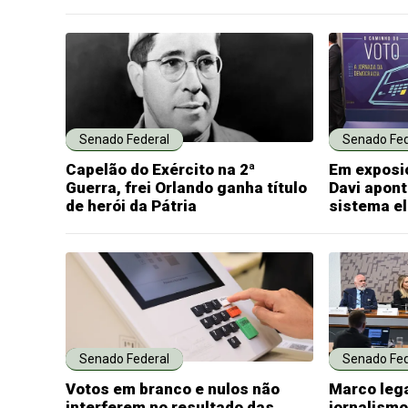
Senado Federal
Senado Fed
Capelão do Exército na 2ª
Em exposi
Guerra, frei Orlando ganha título
Davi apont
de herói da Pátria
sistema el
Senado Federal
Senado Fed
Votos em branco e nulos não
Marco lega
interferem no resultado das
jornalismo