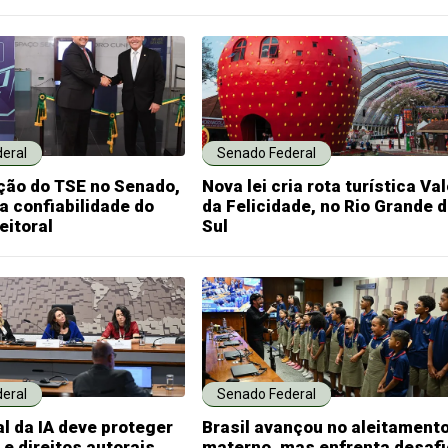
eral
Senado Federal
ção do TSE no Senado,
Nova lei cria rota turística Va
a confiabilidade do
da Felicidade, no Rio Grande 
eitoral
Sul
eral
Senado Federal
l da IA deve proteger
Brasil avançou no aleitament
 e direitos autorais,
materno, mas enfrenta desafi