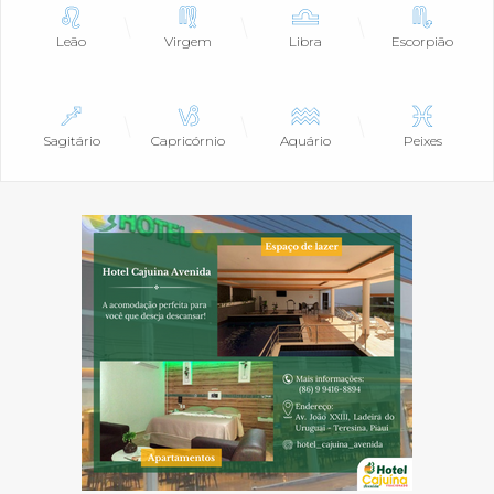
Leão
Virgem
Libra
Escorpião
Sagitário
Capricórnio
Aquário
Peixes