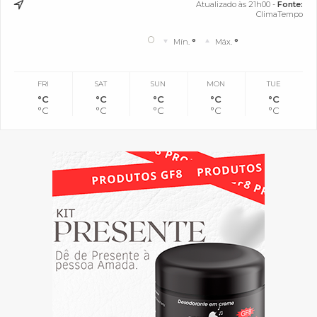
Atualizado às 21h00 -
Fonte:
ClimaTempo
°
Mín.
°
Máx.
°
FRI
SAT
SUN
MON
TUE
°C
°C
°C
°C
°C
°C
°C
°C
°C
°C