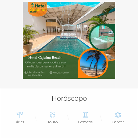
Horóscopo
Áries
Touro
Gêmeos
Câncer