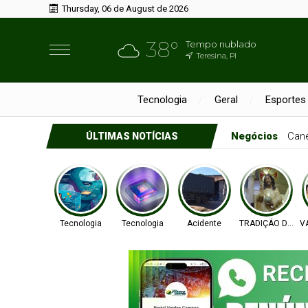
Thursday, 06 de August de 2026
38°
Tempo nublado
Teresina, PI
Tecnologia
Geral
Esportes
Educação
Ena
ÚLTIMAS NOTÍCIAS
Tecnologia
Tecnologia
Acidente
TRADIÇÃO DE FÉ
V