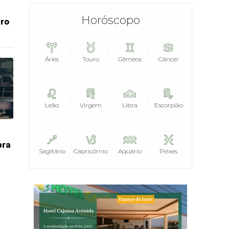
Horóscopo
iro
Áries
Touro
Gêmeos
Câncer
Leão
Virgem
Libra
Escorpião
bra
Sagitário
Capricórnio
Aquário
Peixes