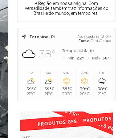
e Região em nossa página. Com
versatilidade, também traz informações do
Brasil e do mundo, em tempo real.
Teresina, PI
Atualizado às 15h01 -
Fonte:
ClimaTempo
38°
Tempo nublado
Mín.
22°
Máx.
38°
FRI
SAT
SUN
MON
TUE
39°C
39°C
39°C
39°C
38°C
21°C
21°C
20°C
20°C
21°C