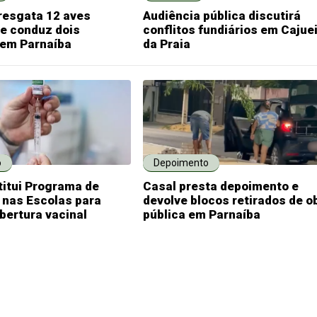
resgata 12 aves
Audiência pública discutirá
 e conduz dois
conflitos fundiários em Cajue
 em Parnaíba
da Praia
o
Depoimento
titui Programa de
Casal presta depoimento e
 nas Escolas para
devolve blocos retirados de o
bertura vacinal
pública em Parnaíba