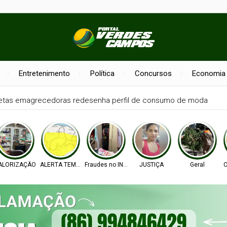
Entretenimento
Política
Concursos
Economia
de: prazo de recurso para atendimento especial termina nesta se
ALORIZAÇÃO
ALERTA TEMPO
Fraudes no INSS
JUSTIÇA
Geral
C