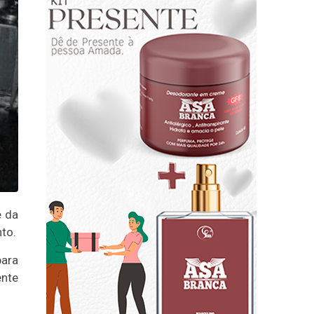
e da
to.
para
ente