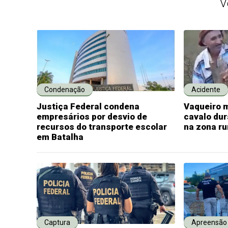
V
Condenação
Acidente
Justiça Federal condena
Vaqueiro m
empresários por desvio de
cavalo dur
recursos do transporte escolar
na zona ru
em Batalha
Captura
Apreensão