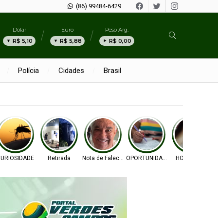
(86) 99484-6429
Dólar
Euro
Peso Arg.
R$ 5,10
R$ 5,88
R$ 0,00
Polícia
Cidades
Brasil
xta
URIOSIDADE
Retirada
Nota de Falecimento
OPORTUNIDADE
HOMICÍDIO