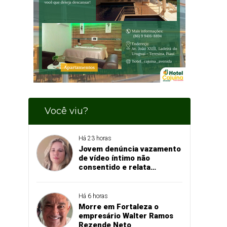
Você viu?
Há 23 horas
Jovem denúncia vazamento
de vídeo íntimo não
consentido e relata
momento de aflição
Há 6 horas
Morre em Fortaleza o
empresário Walter Ramos
Rezende Neto