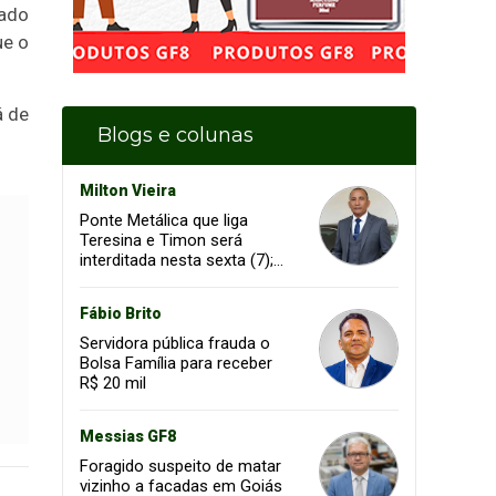
tado
ue o
á de
Blogs e colunas
Milton Vieira
Ponte Metálica que liga
Teresina e Timon será
interditada nesta sexta (7);
confira os horários
Fábio Brito
Servidora pública frauda o
Bolsa Família para receber
R$ 20 mil
Messias GF8
Foragido suspeito de matar
vizinho a facadas em Goiás