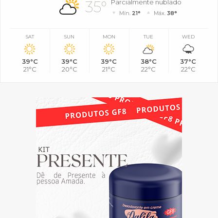
35°
Parcialmente nublado
Mín.
21°
Máx.
38°
SAT
SUN
MON
TUE
WED
39°C
39°C
39°C
38°C
37°C
21°C
20°C
21°C
22°C
22°C