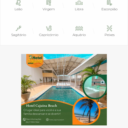
Leão
Virgem
Libra
Escorpião
Sagitário
Capricórnio
Aquário
Peixes