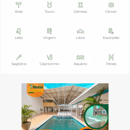
Áries
Touro
Gêmeos
Câncer
Leão
Virgem
Libra
Escorpião
Sagitário
Capricórnio
Aquário
Peixes