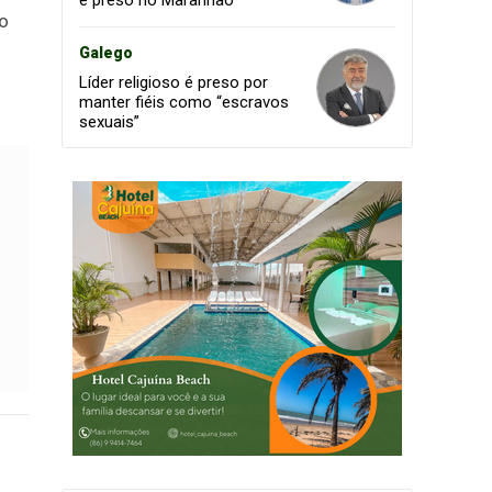
é preso no Maranhão
o
Galego
Líder religioso é preso por
manter fiéis como “escravos
sexuais”