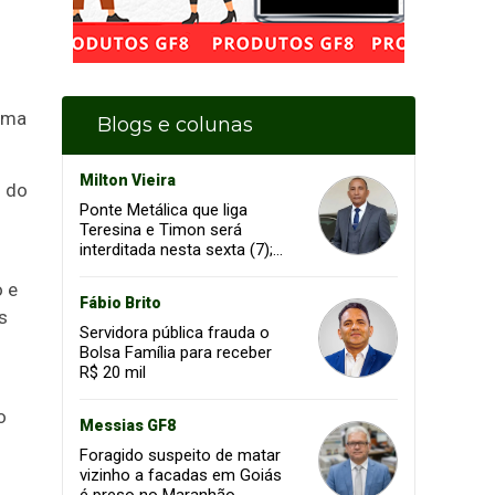
rama
Blogs e colunas
Milton Vieira
s do
Ponte Metálica que liga
Teresina e Timon será
interditada nesta sexta (7);
confira os horários
o e
Fábio Brito
s
Servidora pública frauda o
Bolsa Família para receber
R$ 20 mil
o
Messias GF8
Foragido suspeito de matar
vizinho a facadas em Goiás