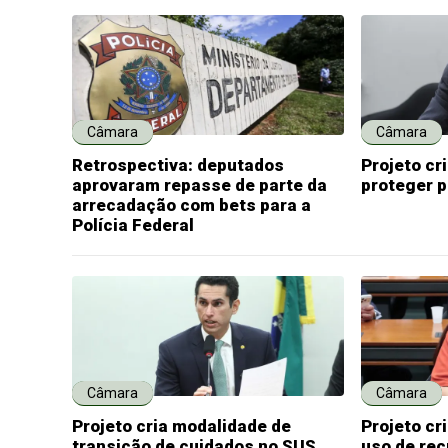
Câmara
Câmara
Retrospectiva: deputados
Projeto cr
aprovaram repasse de parte da
proteger 
arrecadação com bets para a
Polícia Federal
Câmara
Câmara
Projeto cria modalidade de
Projeto c
transição de cuidados no SUS
uso de rec