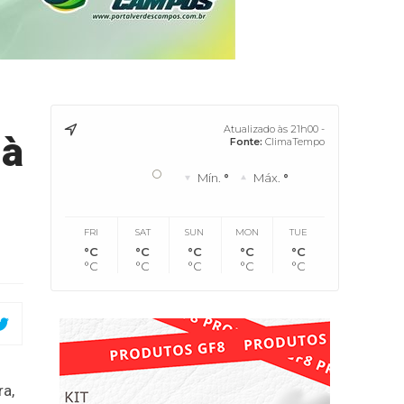
Atualizado às 21h00 -
 à
Fonte:
ClimaTempo
°
Mín.
°
Máx.
°
FRI
SAT
SUN
MON
TUE
°C
°C
°C
°C
°C
°C
°C
°C
°C
°C
ra,