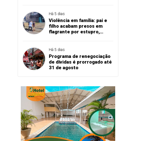
Há 5 dias
Violência em família: pai e
filho acabam presos em
flagrante por estupro,
agressão e expulsão de
vítima em Cascavel
Há 5 dias
Programa de renegociação
de dívidas é prorrogado até
31 de agosto