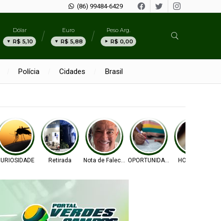
(86) 99484-6429
Dólar
Euro
Peso Arg.
R$ 5,10
R$ 5,88
R$ 0,00
Polícia
Cidades
Brasil
URIOSIDADE
Retirada
Nota de Falecimento
OPORTUNIDADE
HOMICÍDIO