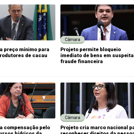
Câmara
ia preço mínimo para
Projeto permite bloqueio
produtores de cacau
imediato de bens em suspeita
fraude financeira
Câmara
ria compensação pelo
Projeto cria marco nacional p
ursos hídricos da
reconhecer direitos da pesso