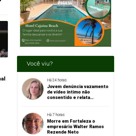
Você viu?
nal
Há 24 horas
Jovem denúncia vazamento
de vídeo íntimo não
consentido e relata
momento de aflição
Há 7 horas
Morre em Fortaleza o
empresário Walter Ramos
Rezende Neto