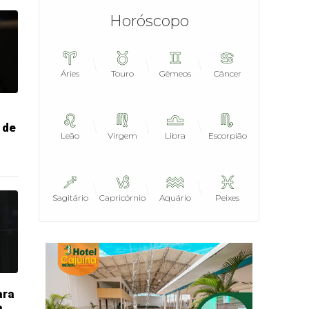
Horóscopo
Áries
Touro
Gêmeos
Câncer
 de
Leão
Virgem
Libra
Escorpião
Sagitário
Capricórnio
Aquário
Peixes
ara
a