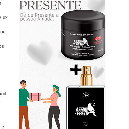
e
Alex
que
os
cit
a
 e