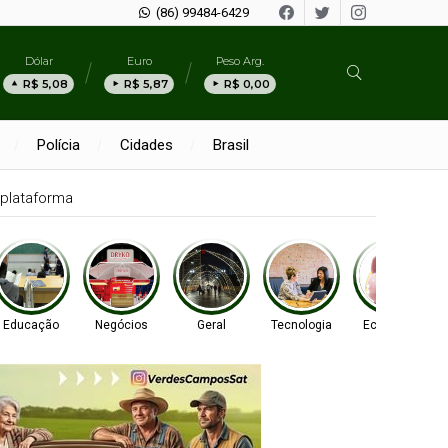
(86) 99484-6429
Dólar
Euro
Peso Arg.
R$ 5,08
R$ 5,87
R$ 0,00
Polícia
Cidades
Brasil
plataforma
Educação
Negócios
Geral
Tecnologia
Economia