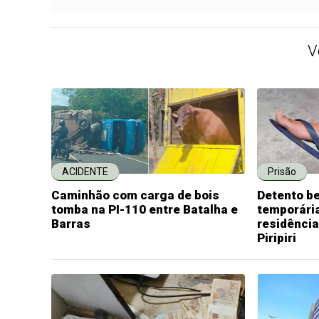
V
ACIDENTE
Prisão
Caminhão com carga de bois
Detento b
tomba na PI-110 entre Batalha e
temporária
Barras
residênci
Piripiri