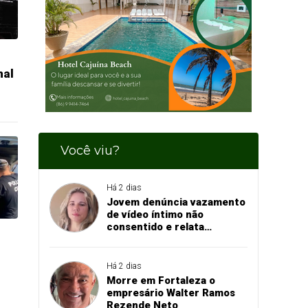
mal
Você viu?
Há 2 dias
Jovem denúncia vazamento
de vídeo íntimo não
consentido e relata
momento de aflição
Há 2 dias
Morre em Fortaleza o
empresário Walter Ramos
Rezende Neto