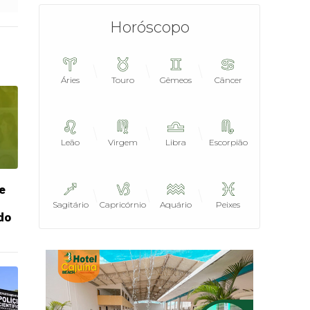
Horóscopo
Áries
Touro
Gêmeos
Câncer
Leão
Virgem
Libra
Escorpião
e
Sagitário
Capricórnio
Aquário
Peixes
do