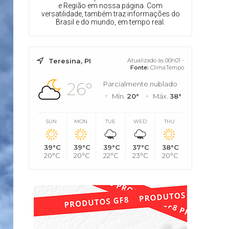
e Região em nossa página. Com
versatilidade, também traz informações do
Brasil e do mundo, em tempo real.
Teresina, PI
Atualizado às 00h01 -
Fonte:
ClimaTempo
26°
Parcialmente nublado
Mín.
20°
Máx.
38°
SUN
MON
TUE
WED
THU
39°C
39°C
39°C
37°C
38°C
20°C
20°C
22°C
23°C
20°C