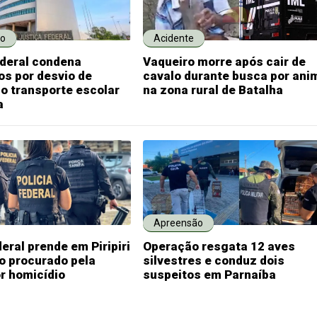
o
Acidente
ederal condena
Vaqueiro morre após cair de
s por desvio de
cavalo durante busca por ani
o transporte escolar
na zona rural de Batalha
a
Apreensão
deral prende em Piripiri
Operação resgata 12 aves
o procurado pela
silvestres e conduz dois
or homicídio
suspeitos em Parnaíba