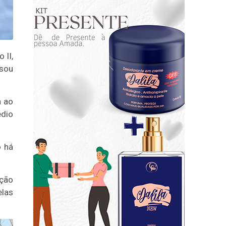
 II,
usou
a ao
édio
o há
ação
elas