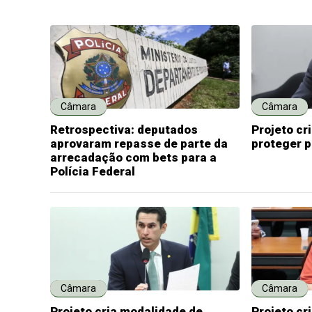
Câmara
Câmara
Retrospectiva: deputados
Projeto cr
aprovaram repasse de parte da
proteger 
arrecadação com bets para a
Polícia Federal
Câmara
Câmara
Projeto cria modalidade de
Projeto c