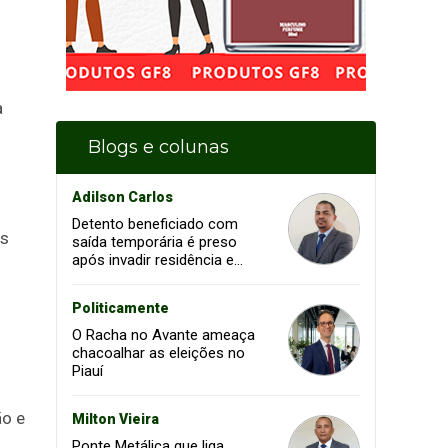
a
Blogs e colunas
Adilson Carlos
Detento beneficiado com
is
saída temporária é preso
após invadir residência e
ameaçar mulher em Piripiri
Politicamente
O Racha no Avante ameaça
chacoalhar as eleições no
Piauí
ão e
Milton Vieira
Ponte Metálica que liga