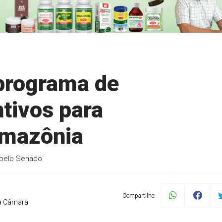
programa de
tivos para
Amazônia
e pelo Senado
Compartilhe:
a Câmara