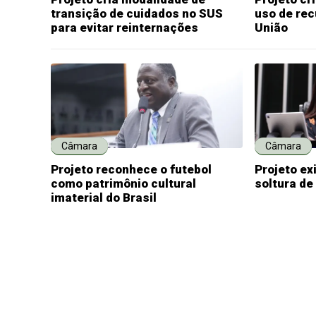
transição de cuidados no SUS
uso de rec
para evitar reinternações
União
Câmara
Câmara
Projeto reconhece o futebol
Projeto ex
como patrimônio cultural
soltura de
imaterial do Brasil