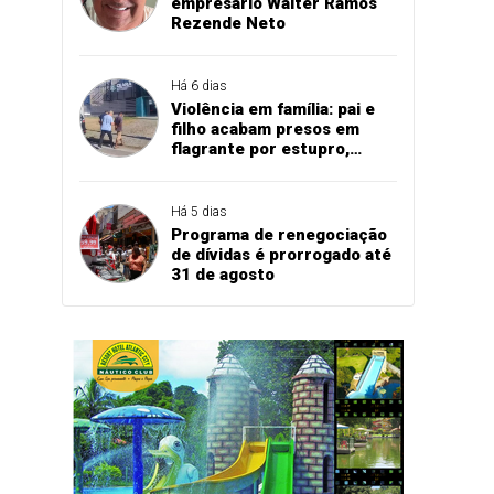
empresário Walter Ramos
Rezende Neto
Há 6 dias
Violência em família: pai e
filho acabam presos em
flagrante por estupro,
agressão e expulsão de
vítima em Cascavel
Há 5 dias
Programa de renegociação
de dívidas é prorrogado até
31 de agosto