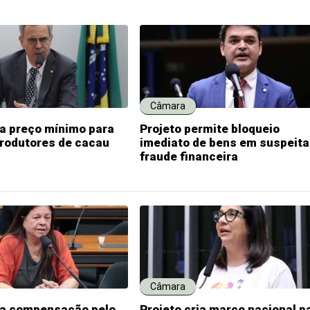
Câmara
ia preço mínimo para
Projeto permite bloqueio
produtores de cacau
imediato de bens em suspeita
fraude financeira
Câmara
ria compensação pelo
Projeto cria marco nacional p