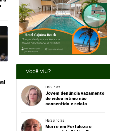
a
Você viu?
nal
Há 2 dias
Jovem denúncia vazamento
de vídeo íntimo não
consentido e relata
momento de aflição
Há 23 horas
Morre em Fortaleza o