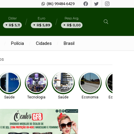
(86) 99484-6429
Dólar
Euro
Peso Arg.
R$ 5,11
R$ 5,89
R$ 0,00
Polícia
Cidades
Brasil
os
Saúde
Tecnologia
Saúde
Economia
Economia