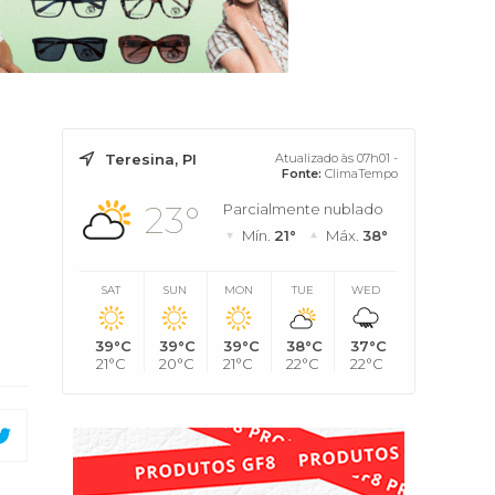
Teresina, PI
Atualizado às 07h01 -
Fonte:
ClimaTempo
23°
Parcialmente nublado
Mín.
21°
Máx.
38°
SAT
SUN
MON
TUE
WED
39°C
39°C
39°C
38°C
37°C
21°C
20°C
21°C
22°C
22°C