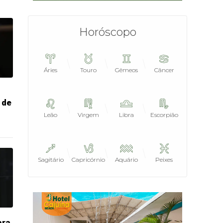
Horóscopo
Áries
Touro
Gêmeos
Câncer
 de
Leão
Virgem
Libra
Escorpião
Sagitário
Capricórnio
Aquário
Peixes
ara