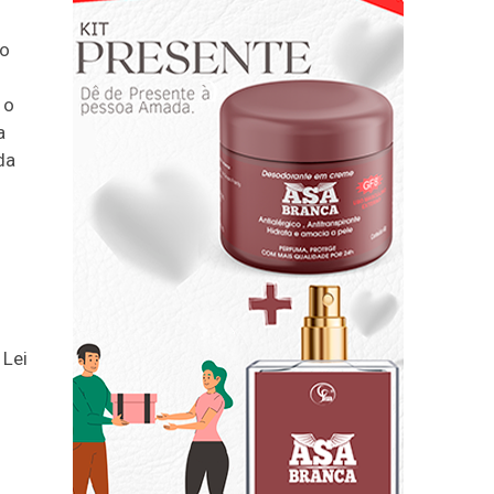
to
 o
a
da
 Lei