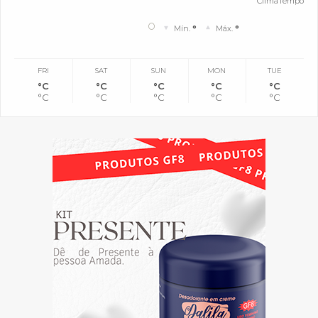
ClimaTempo
°
Mín.
°
Máx.
°
FRI
SAT
SUN
MON
TUE
°C
°C
°C
°C
°C
°C
°C
°C
°C
°C