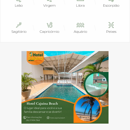
Leão
Virgem
Libra
Escorpião
Sagitário
Capricórnio
Aquário
Peixes