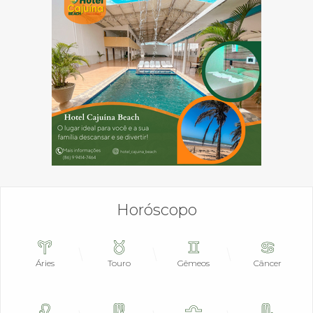
Horóscopo
Áries
Touro
Gêmeos
Câncer