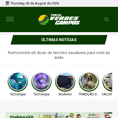
Thursday, 06 de August de 2026
ÚLTIMAS NOTÍCIAS
ra 40 anos com a estreia de
 William Shakespeare
Tecnologia
Tecnologia
Acidente
TRADIÇÃO DE FÉ
VALORIZA