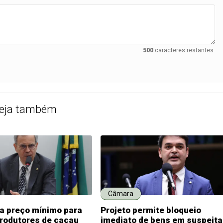
500
caracteres restantes.
eja também
Câmara
ia preço mínimo para
Projeto permite bloqueio
produtores de cacau
imediato de bens em suspeita