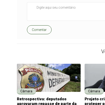
Comentar
V
Câmara
Câmara
Retrospectiva: deputados
Projeto cr
aprovaram repasse de parte da
proteger 