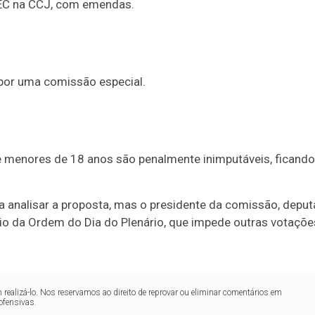
EC na CCJ, com
emendas
.
a por uma
comissão especial
.
e menores de 18 anos são penalmente inimputáveis, ficando
a analisar a proposta, mas o presidente da comissão, depu
cio da Ordem do Dia do Plenário, que impede outras votaçõe
realizá-lo. Nos reservamos ao direito de reprovar ou eliminar comentários em
ofensivas.