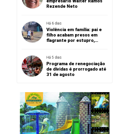
empresário Walter Ramos
Rezende Neto
Há 6 dias
Violência em família: pai e
filho acabam presos em
flagrante por estupro,
agressão e expulsão de
vítima em Cascavel
Há 5 dias
Programa de renegociação
de dívidas é prorrogado até
31 de agosto