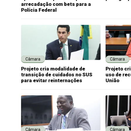
arrecadação com bets para a
Polícia Federal
Câmara
Câmara
Projeto cria modalidade de
Projeto c
transição de cuidados no SUS
uso de rec
para evitar reinternações
União
Câmara
Câmara