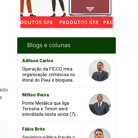
Blogs e colunas
Adilson Carlos
Operação da FICCO mira
organização criminosa no
litoral do Piauí e bloqueia
mais de R$ 18 milhões
tado
Milton Vieira
s
Ponte Metálica que liga
Teresina e Timon será
interditada nesta sexta (7);
confira os horários
Fábio Brito
Servidora pública frauda o