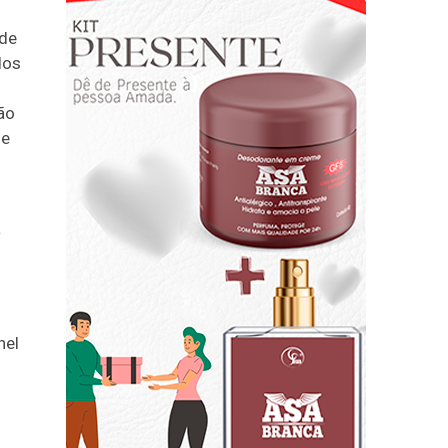
 de
dos
ão
de
á
nel