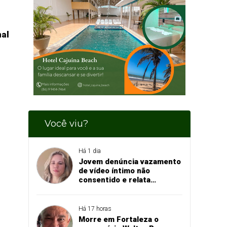
nal
Você viu?
Há 1 dia
Jovem denúncia vazamento
de vídeo íntimo não
consentido e relata
momento de aflição
Há 17 horas
Morre em Fortaleza o