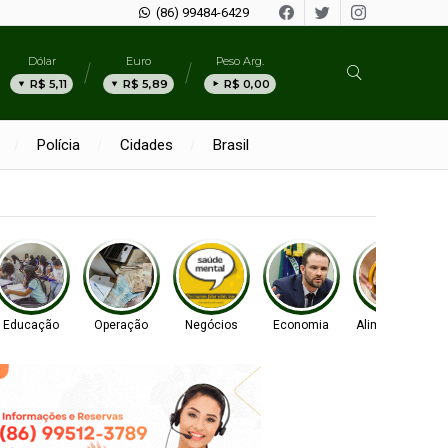
(86) 99484-6429
Dólar
Euro
Peso Arg.
R$ 5,11
R$ 5,89
R$ 0,00
Polícia
Cidades
Brasil
Educação
Operação
Negócios
Economia
Alimentação