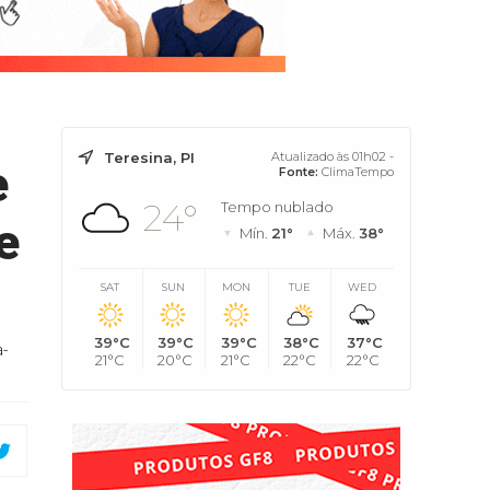
Teresina, PI
Atualizado às 01h02 -
e
Fonte:
ClimaTempo
24°
Tempo nublado
e
Mín.
21°
Máx.
38°
SAT
SUN
MON
TUE
WED
39°C
39°C
39°C
38°C
37°C
-
21°C
20°C
21°C
22°C
22°C