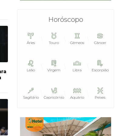
Horóscopo
Áries
Touro
Gêmeos
Câncer
Leão
Virgem
Libra
Escorpião
ara
a
Sagitário
Capricórnio
Aquário
Peixes