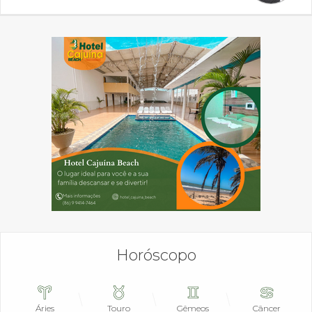
Horóscopo
Áries
Touro
Gêmeos
Câncer