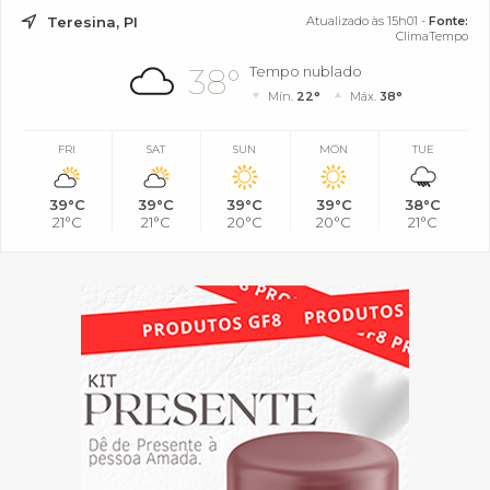
Teresina, PI
Atualizado às 15h01 -
Fonte:
ClimaTempo
38°
Tempo nublado
Mín.
22°
Máx.
38°
FRI
SAT
SUN
MON
TUE
39°C
39°C
39°C
39°C
38°C
21°C
21°C
20°C
20°C
21°C