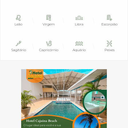
Leão
Virgem
Libra
Escorpião
Sagitário
Capricórnio
Aquário
Peixes