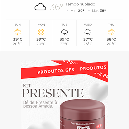
36°
Tempo nublado
Mín.
20°
Máx.
38°
SUN
MON
TUE
WED
THU
39°C
39°C
39°C
37°C
38°C
20°C
20°C
22°C
23°C
20°C