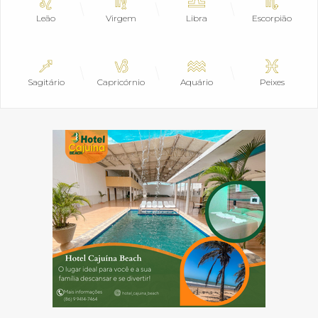
Leão
Virgem
Libra
Escorpião
Sagitário
Capricórnio
Aquário
Peixes