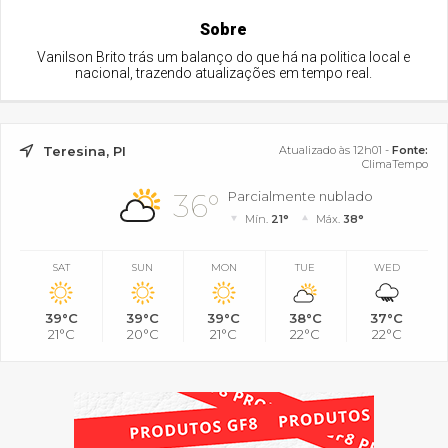
Sobre
Vanilson Brito trás um balanço do que há na politica local e
nacional, trazendo atualizações em tempo real.
Teresina, PI
Atualizado às 12h01 -
Fonte:
ClimaTempo
36°
Parcialmente nublado
Mín.
21°
Máx.
38°
SAT
SUN
MON
TUE
WED
39°C
39°C
39°C
38°C
37°C
21°C
20°C
21°C
22°C
22°C