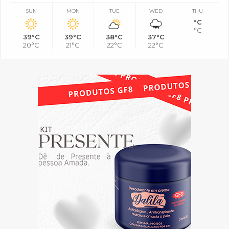
SUN
MON
TUE
WED
THU
°C
°C
39°C
39°C
38°C
37°C
20°C
21°C
22°C
22°C