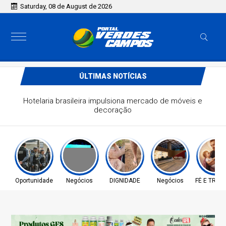
Saturday, 08 de August de 2026
ÚLTIMAS NOTÍCIAS
AGU pedirá na Justiça a retirada do Discord do ar
Oportunidade
Negócios
DIGNIDADE
Negócios
FÉ E TRA