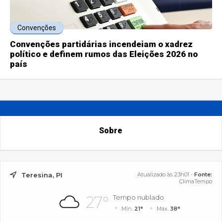
Convenções
Convenções partidárias incendeiam o xadrez
político e definem rumos das Eleições 2026 no
país
Sobre
Teresina, PI
Atualizado às 23h01 -
Fonte:
ClimaTempo
27°
Tempo nublado
Mín.
21°
Máx.
38°