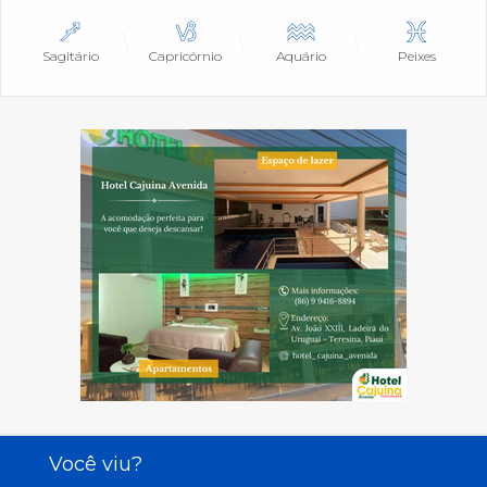
Sagitário
Capricórnio
Aquário
Peixes
Você viu?