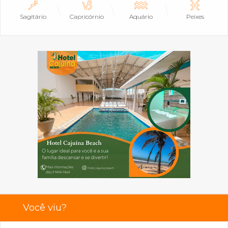
Sagitário
Capricórnio
Aquário
Peixes
Você viu?