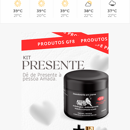
39°C
39°C
39°C
38°C
37°C
21°C
20°C
21°C
22°C
22°C