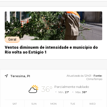
Geral
Ventos diminuem de intensidade e município do
Rio volta ao Estágio 1
Teresina, PI
Atualizado às 12h01 -
Fonte:
ClimaTempo
36°
Parcialmente nublado
Mín.
21°
Máx.
38°
SAT
SUN
MON
TUE
WED