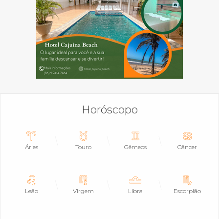
Horóscopo
Áries
Touro
Gêmeos
Câncer
Leão
Virgem
Libra
Escorpião