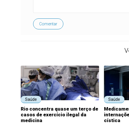
Comentar
V
Saúde
Saúde
Rio concentra quase um terço de
Medicamen
casos de exercício ilegal da
internaçõe
medicina
cística