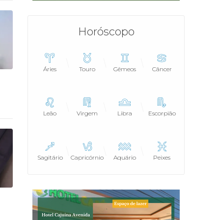
Horóscopo
Áries
Touro
Gêmeos
Câncer
Leão
Virgem
Libra
Escorpião
Sagitário
Capricórnio
Aquário
Peixes