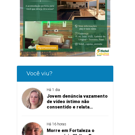
Você viu?
Há 1 dia
Jovem denúncia vazamento
de vídeo íntimo não
consentido e relata
momento de aflição
Há 16 horas
Morre em Fortaleza o