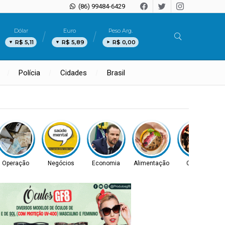
(86) 99484-6429
Dólar
Euro
Peso Arg.
R$ 5,11
R$ 5,89
R$ 0,00
Polícia
Cidades
Brasil
Operação
Negócios
Economia
Alimentação
Cultura
I