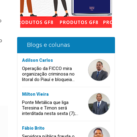
o
o
Blogs e colunas
s
Adilson Carlos
Operação da FICCO mira
organização criminosa no
litoral do Piauí e bloqueia
mais de R$ 18 milhões
Milton Vieira
Ponte Metálica que liga
Teresina e Timon será
interditada nesta sexta (7);
confira os horários
Fábio Brito
Servidora pública frauda o