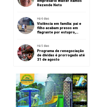
empresário Walter Ramos
Rezende Neto
Há 6 dias
Violência em família: pai e
filho acabam presos em
flagrante por estupro,
agressão e expulsão de
vítima em Cascavel
Há 5 dias
Programa de renegociação
de dívidas é prorrogado até
31 de agosto