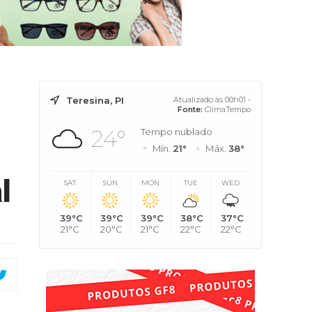
Teresina, PI
Atualizado às 00h01 -
Fonte:
ClimaTempo
24°
Tempo nublado
Mín.
21°
Máx.
38°
l
SAT
SUN
MON
TUE
WED
39°C
39°C
39°C
38°C
37°C
21°C
20°C
21°C
22°C
22°C