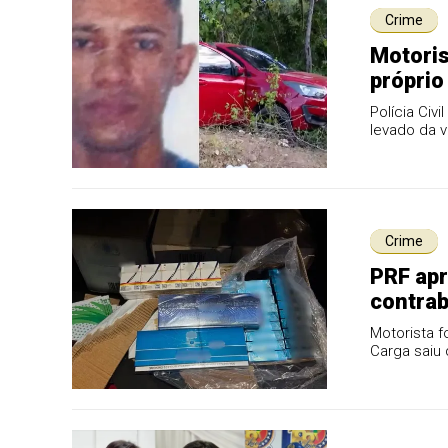
Crime
Motoris
próprio
Polícia Civ
levado da 
procurados
Crime
PRF ap
contrab
Caxias
Motorista f
Carga saiu 
polícia.