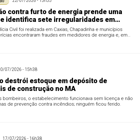
22/07/2026 - 15h55
ção
o contra furto de energia prende uma
e identifica sete irregularidades em
s do MA
ícia Civil foi realizada em Caxias, Chapadinha e municípios
Perícias encontraram fraudes em medidores de energia e, em
s, um equipamento usado para adulterar o registro do
0/07/2026 - 15h38
o destrói estoque em depósito de
is de construção no MA
 bombeiros, o estabelecimento funcionava sem licença e não
mas de prevenção contra incêndios; ninguém ficou ferido.
17/07/2026 - 16h38