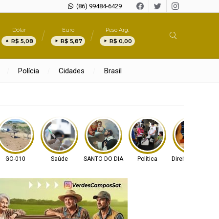
(86) 99484-6429
Dólar
Euro
Peso Arg.
R$ 5,08
R$ 5,87
R$ 0,00
Polícia
Cidades
Brasil
e
GO-010
Saúde
SANTO DO DIA
Política
Direitos Humano