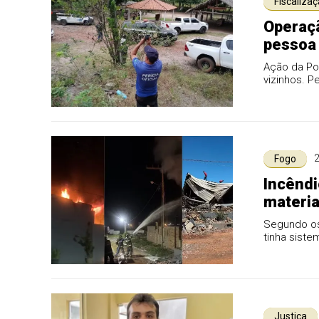
Fiscaliza
Operaçã
pessoa 
cidade
Ação da Pol
vizinhos. 
alguns caso
consumo.
2
Fogo
Incêndi
materia
Segundo os
tinha siste
Justiça