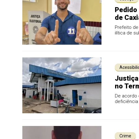
Pedido 
de Caxi
Prefeito de
ilítica de 
Acessibil
Justiça
no Term
De acordo 
deficiênci
de materiai
Crime