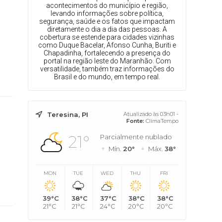
acontecimentos do município e região,
levando informações sobre política,
segurança, saúde e os fatos que impactam
diretamente o dia a dia das pessoas. A
cobertura se estende para cidades vizinhas
como Duque Bacelar, Afonso Cunha, Buriti e
Chapadinha, fortalecendo a presença do
portal na região leste do Maranhão. Com
versatilidade, também traz informações do
Brasil e do mundo, em tempo real.
Teresina, PI
Atualizado às 03h01 -
Fonte:
ClimaTempo
21°
Parcialmente nublado
Mín.
20°
Máx.
38°
MON
TUE
WED
THU
FRI
39°C
38°C
37°C
38°C
38°C
21°C
21°C
24°C
20°C
20°C