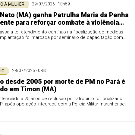
29/07/2026 - 10h59
O À MULHER
Neto (MA) ganha Patrulha Maria da Penha
nte para reforçar combate à violência
a mulher
assa a ter atendimento contínuo na fiscalização de medidas
; implantação foi marcada por seminário de capacitação com
 estaduais.
28/07/2026 - 08h51
IO
o desde 2005 por morte de PM no Pará é
ado em Timon (MA)
nciado a 20 anos de reclusão por latrocínio foi localizado
PI após operação integrada com a Polícia Militar maranhense.