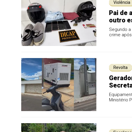
Violência
Pai de 
outro e
Segundo a 
crime após 
com o envol
Revolta
Gerador
Secret
Equipamento
Ministério 