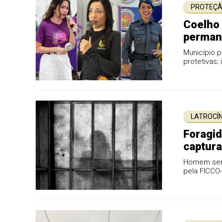
PROTEÇÃ
Coelho 
permane
contra 
Município p
protetivas
autoridades
LATROCÍN
Foragid
captur
Homem sente
pela FICCO-