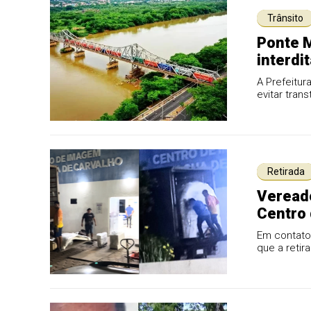
Trânsito
Ponte M
interdi
A Prefeitu
evitar tran
Retirada
Vereado
Centro
Em contato 
que a reti
manutençã