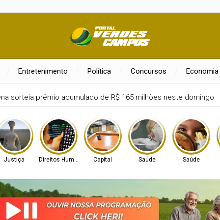
Entretenimento
Política
Concursos
Economia
sta Bia Haddad anuncia pausa na carreira neste segundo semestr
Justiça
Direitos Humanos
Capital
Saúde
Saúde