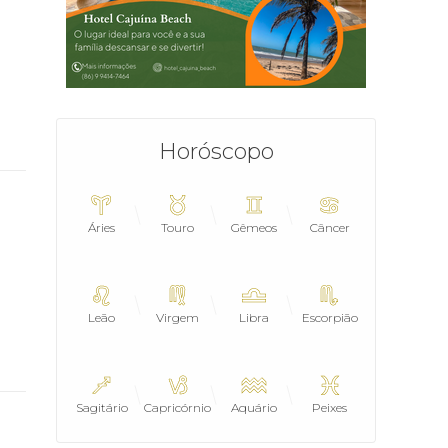
Horóscopo
Áries
Touro
Gêmeos
Câncer
Leão
Virgem
Libra
Escorpião
Sagitário
Capricórnio
Aquário
Peixes