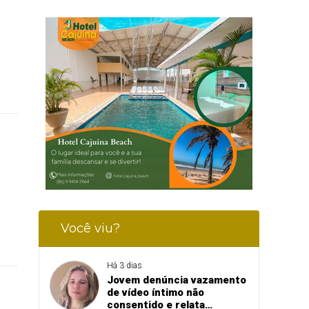
Você viu?
Há 3 dias
Jovem denúncia vazamento
de vídeo íntimo não
consentido e relata