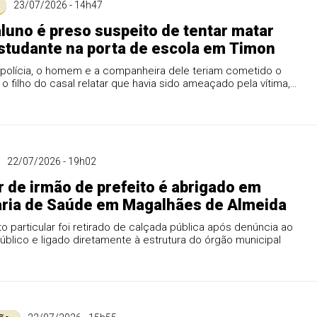
23/07/2026 - 14h47
aluno é preso suspeito de tentar matar
studante na porta de escola em Timon
polícia, o homem e a companheira dele teriam cometido o
o filho do casal relatar que havia sido ameaçado pela vítima,
vimento de integrantes de uma facção rival.
22/07/2026 - 19h02
 de irmão de prefeito é abrigado em
aria de Saúde em Magalhães de Almeida
 particular foi retirado de calçada pública após denúncia ao
Público e ligado diretamente à estrutura do órgão municipal