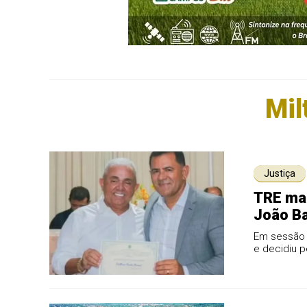
Mil
Justiça
TRE man
João Ba
Em sessão 
e decidiu 