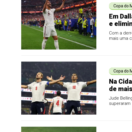
Copa do 
Em Dall
e elimi
Com a derr
mais uma c
Copa do 
Na Cida
de mais
quartas
Jude Belli
superaram 
Azteca lota