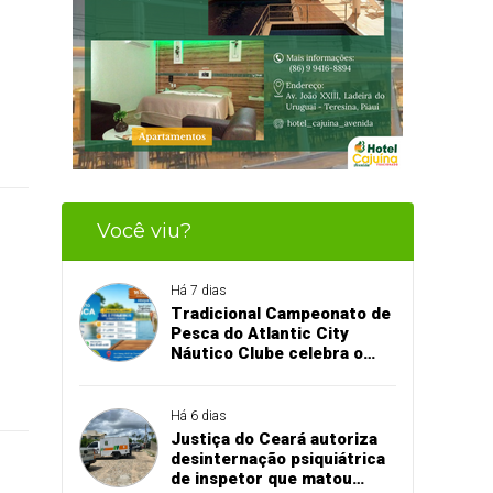
Você viu?
Há 7 dias
Tradicional Campeonato de
Pesca do Atlantic City
Náutico Clube celebra o
aniversário de Teresina no
dia 16 de agosto
Há 6 dias
Justiça do Ceará autoriza
desinternação psiquiátrica
de inspetor que matou