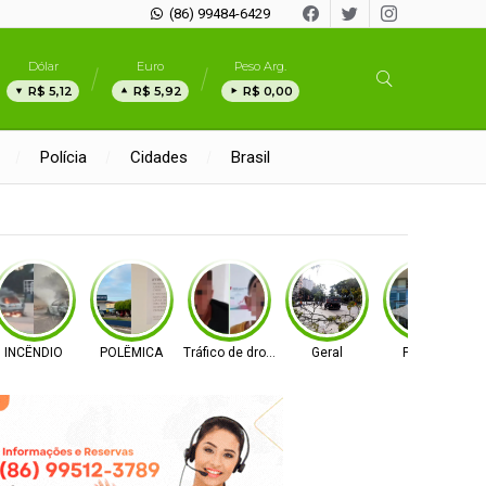
(86) 99484-6429
Dólar
Euro
Peso Arg.
R$ 5,12
R$ 5,92
R$ 0,00
Polícia
Cidades
Brasil
TÁRIA
INCÊNDIO
POLÊMICA
Tráfico de drogas
Geral
Política