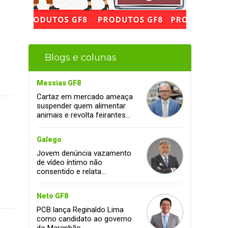
Blogs e colunas
Messias GF8
Cartaz em mercado ameaça
suspender quem alimentar
animais e revolta feirantes
em Santa Inês
Galego
Jovem denúncia vazamento
de vídeo íntimo não
consentido e relata
momento de aflição
Neto GF8
PCB lança Reginaldo Lima
como candidato ao governo