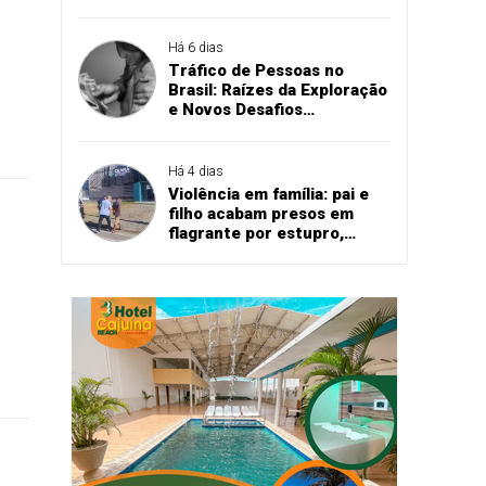
quatro policiais em
delegacia
Há 6 dias
Tráfico de Pessoas no
Brasil: Raízes da Exploração
e Novos Desafios
Tecnológicos
Há 4 dias
Violência em família: pai e
filho acabam presos em
flagrante por estupro,
agressão e expulsão de
vítima em Cascavel