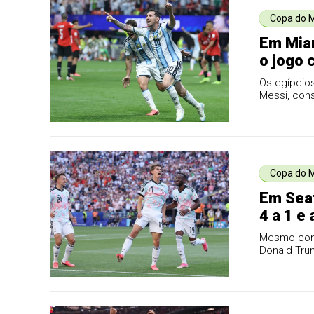
Copa do 
Em Miam
o jogo c
quartas
Os egípcios
Messi, con
Copa do 
Em Seat
4 a 1 e
Mesmo com 
Donald Tru
vão pegar a