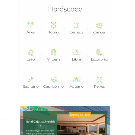
Horóscopo
Áries
Touro
Gêmeos
Câncer
Leão
Virgem
Libra
Escorpião
Sagitário
Capricórnio
Aquário
Peixes