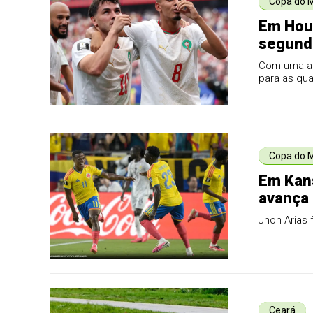
Copa do 
Em Hous
segunda
Mundo
Com uma at
para as qua
Copa do 
Em Kans
avança 
Jhon Arias 
Ceará