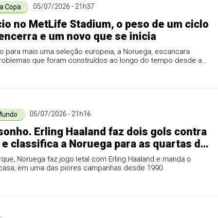
05/07/2026 - 21h37
da Copa
cio no MetLife Stadium, o peso de um ciclo
encerra e um novo que se inicia
ão para mais uma seleção europeia, a Noruega, escancara
roblemas que foram construídos ao longo do tempo desde a
uista.
05/07/2026 - 21h16
Mundo
sonho. Erling Haaland faz dois gols contra
l e classifica a Noruega para as quartas de
a Copa.
que, Noruega faz jogo letal com Erling Haaland e manda o
a casa, em uma das piores campanhas desde 1990.