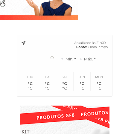
Atualizado às 21h00 -
Fonte:
ClimaTempo
°
Mín.
°
Máx.
°
THU
FRI
SAT
SUN
MON
°C
°C
°C
°C
°C
°C
°C
°C
°C
°C