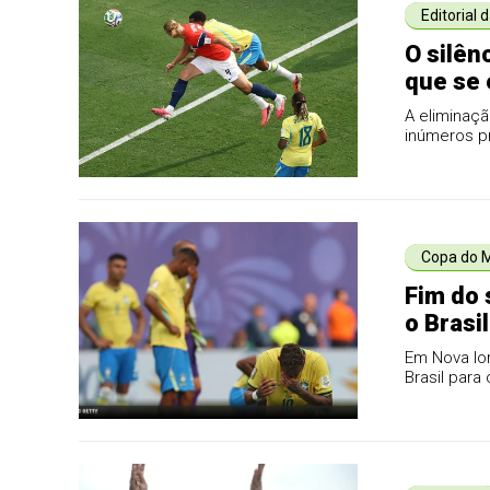
Editorial 
O silên
que se 
A eliminaç
inúmeros p
última conq
Copa do 
Fim do 
o Brasi
final d
Em Nova Ior
Brasil par