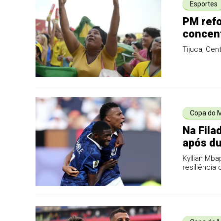
Esportes
PM refo
concent
Tijuca, Cen
Copa do 
Na Fila
após du
Kyllian Mba
resiliência