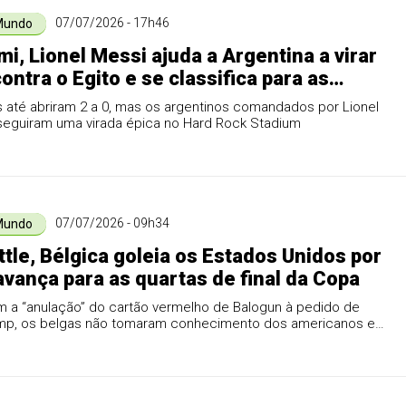
07/07/2026 - 17h46
Mundo
i, Lionel Messi ajuda a Argentina a virar
ontra o Egito e se classifica para as
 de final.
 até abriram 2 a 0, mas os argentinos comandados por Lionel
seguiram uma virada épica no Hard Rock Stadium
07/07/2026 - 09h34
Mundo
tle, Bélgica goleia os Estados Unidos por
 avança para as quartas de final da Copa
a “anulação” do cartão vermelho de Balogun à pedido de
mp, os belgas não tomaram conhecimento dos americanos e
 Espanha nas quartas.