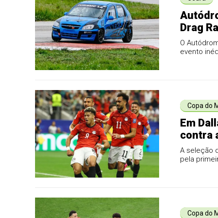
Autódro
Drag Ra
O Autódromo
evento inéd
prom...
Copa do 
Em Dall
contra 
A seleção 
pela primei
Copa do 