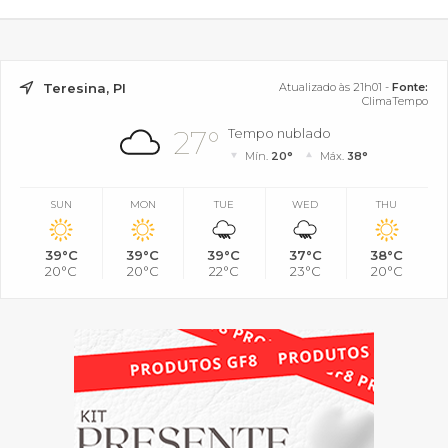
Teresina, PI
Atualizado às 21h01 -
Fonte:
ClimaTempo
27°
Tempo nublado
Mín.
20°
Máx.
38°
SUN
MON
TUE
WED
THU
39°C
39°C
39°C
37°C
38°C
20°C
20°C
22°C
23°C
20°C